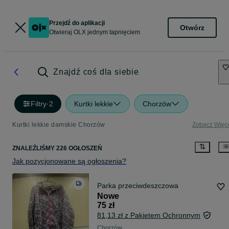
Przejdź do aplikacji
Otwórz
Otwieraj OLX jednym tapnięciem
Znajdź coś dla siebie
Filtry
·
2
Kurtki lekkie
Chorzów
Kurtki lekkie damskie Chorzów
Zobacz Więc
ZNALEŹLIŚMY 226 OGŁOSZEŃ
Jak pozycjonowane są ogłoszenia?
Parka przeciwdeszczowa
Nowe
75 zł
81,13 zł z Pakietem Ochronnym
Chorzów