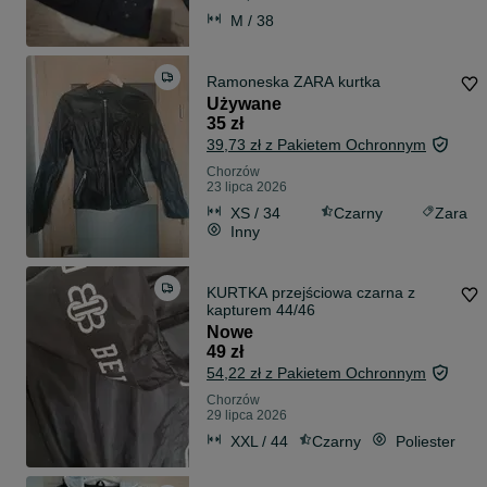
M / 38
Ramoneska ZARA kurtka
Używane
35 zł
39,73 zł z Pakietem Ochronnym
Chorzów
23 lipca 2026
XS / 34
Czarny
Zara
Inny
KURTKA przejściowa czarna z
kapturem 44/46
Nowe
49 zł
54,22 zł z Pakietem Ochronnym
Chorzów
29 lipca 2026
XXL / 44
Czarny
Poliester