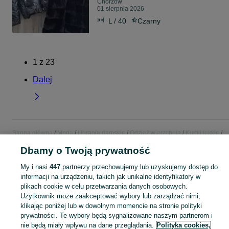
Chorzów
01 sierpnia 2026
L / 40
Czarny
1
z
23
Dalej
Strona główna
Moda
Ubrania damskie
Odzież wierzchnia
Kurtki lekkie
Kurtki lekkie - Śląskie
Kurtki lekkie - Chorzów
Dbamy o Twoją prywatność
My i nasi
447
partnerzy przechowujemy lub uzyskujemy dostęp do
KATEGORIA
informacji na urządzeniu, takich jak unikalne identyfikatory w
plikach cookie w celu przetwarzania danych osobowych.
Zobacz Więc
Bogaty wybór kurtek lekkich damskich Chorzów ▶️ wiosenne, przeciwwiatrowe, kolorowe ✅ Nowe i używane w dobrych cenach ✌ Znajdź oferty na OLX.pl!
Użytkownik może zaakceptować wybory lub zarządzać nimi,
klikając poniżej lub w dowolnym momencie na stronie polityki
prywatności. Te wybory będą sygnalizowane naszym partnerom i
Mapa kategorii
nie będą miały wpływu na dane przeglądania.
Polityka cookies,