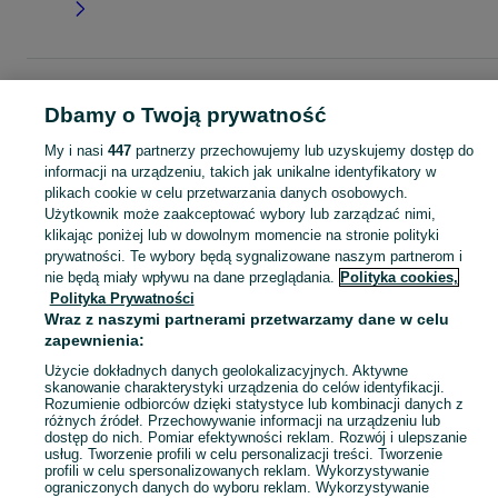
Strona główna
Moda
Ubrania damskie
Kombinezony
Kombinezony letnie
Kombinezony letnie - Wielkopolskie
Kombinezony letnie - Września
Dbamy o Twoją prywatność
My i nasi
447
partnerzy przechowujemy lub uzyskujemy dostęp do
KATEGORIA
informacji na urządzeniu, takich jak unikalne identyfikatory w
plikach cookie w celu przetwarzania danych osobowych.
Użytkownik może zaakceptować wybory lub zarządzać nimi,
Zobacz Więc
Szeroki wybór kombinezonów letnich damskich Września ▶️ bawełniane i szyfonowe ✅ Nowe i używane w dobrych cenach ✌ Znajdź ogłoszenia na OLX.pl!
klikając poniżej lub w dowolnym momencie na stronie polityki
prywatności. Te wybory będą sygnalizowane naszym partnerom i
nie będą miały wpływu na dane przeglądania.
Polityka cookies,
Mapa kategorii
Polityka Prywatności
Mapa miejscowości
Wraz z naszymi partnerami przetwarzamy dane w celu
Mapa ministron
zapewnienia:
Popularne wyszukiwania
Użycie dokładnych danych geolokalizacyjnych. Aktywne
skanowanie charakterystyki urządzenia do celów identyfikacji.
Rozumienie odbiorców dzięki statystyce lub kombinacji danych z
różnych źródeł. Przechowywanie informacji na urządzeniu lub
dostęp do nich. Pomiar efektywności reklam. Rozwój i ulepszanie
usług. Tworzenie profili w celu personalizacji treści. Tworzenie
profili w celu spersonalizowanych reklam. Wykorzystywanie
ograniczonych danych do wyboru reklam. Wykorzystywanie