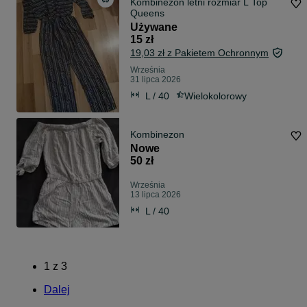
Kombinezon letni rozmiar L Top
Queens
Używane
15 zł
19,03 zł z Pakietem Ochronnym
Września
31 lipca 2026
L / 40
Wielokolorowy
Kombinezon
Nowe
50 zł
Września
13 lipca 2026
L / 40
1
z
3
Dalej