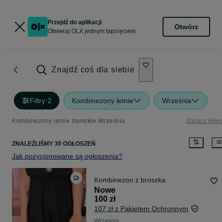
Przejdź do aplikacji
Otwórz
Otwieraj OLX jednym tapnięciem
Znajdź coś dla siebie
Filtry
·
2
Kombinezony letnie
Września
Kombinezony letnie damskie Września
Zobacz Więc
ZNALEŹLIŚMY 30 OGŁOSZEŃ
Jak pozycjonowane są ogłoszenia?
Kombinezon z broszka
Nowe
100 zł
107 zł z Pakietem Ochronnym
Września