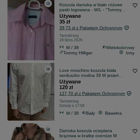
Koszula damska w biało różowe
paski logowana - M/L - "Tommy
Hilfiger".
Używane
35 zł
39,73 zł z Pakietem Ochronnym
Tarnobrzeg
28 lipca 2026
M / 38
Wielokolorowy
Tommy Hilfiger
Inny
Love moschino koszula biała
serduszko modna 39 M jesień
elegancka
Używane
120 zł
127,70 zł z Pakietem Ochronnym
Tarnobrzeg
Dzisiaj o 17:06
M / 38
Biały
Bawełna
Damska koszula ocieplana
brązowa w kratkę oversize M