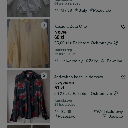
04 sierpnia 2026
M / 38
Biały
Pozostałe
Koszula Zeta Otto
Nowe
60 zł
65,60 zł z Pakietem Ochronnym
Tarnobrzeg
26 lipca 2026
Uniwersalny
Żółty
Bawełna
Jedwabna koszula damska
Używane
51 zł
56,29 zł z Pakietem Ochronnym
Tarnobrzeg
29 lipca 2026
S / 36
Wielokolorowy
Pozostałe
Jedwab