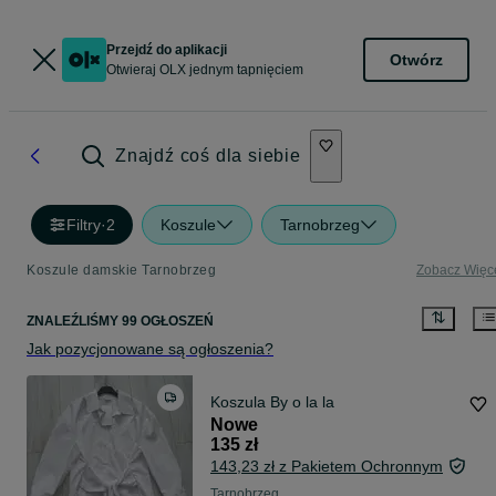
Przejdź do aplikacji
Otwórz
Otwieraj OLX jednym tapnięciem
Znajdź coś dla siebie
Filtry
·
2
Koszule
Tarnobrzeg
Koszule damskie Tarnobrzeg
Zobacz Więc
ZNALEŹLIŚMY 99 OGŁOSZEŃ
Jak pozycjonowane są ogłoszenia?
Koszula By o la la
Nowe
135 zł
143,23 zł z Pakietem Ochronnym
Tarnobrzeg