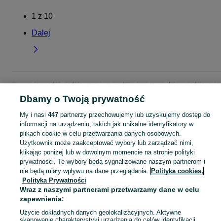
1
z
10
Dalej
Strona główna
Moda
Ubrania damskie
Bluzki i koszule
Koszule
Koszule 
Podkarpackie
Koszule - Tarnobrzeg
Dbamy o Twoją prywatność
My i nasi
447
partnerzy przechowujemy lub uzyskujemy dostęp do
KATEGORIA
informacji na urządzeniu, takich jak unikalne identyfikatory w
plikach cookie w celu przetwarzania danych osobowych.
Użytkownik może zaakceptować wybory lub zarządzać nimi,
Zobacz Więc
Szeroki wybór koszul damskich Tarnobrzeg ▶️ bawełniane, oversize, w kratę i jedwabne ✅ Nowe i używane w atrakcyjnych cenach ✌ Znajdź oferty na OLX.pl!
klikając poniżej lub w dowolnym momencie na stronie polityki
prywatności. Te wybory będą sygnalizowane naszym partnerom i
Mapa kategorii
nie będą miały wpływu na dane przeglądania.
Polityka cookies,
Polityka Prywatności
Mapa miejscowości
Wraz z naszymi partnerami przetwarzamy dane w celu
Mapa ministron
zapewnienia:
Popularne wyszukiwania
Użycie dokładnych danych geolokalizacyjnych. Aktywne
skanowanie charakterystyki urządzenia do celów identyfikacji.