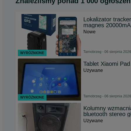
Znaleźliśmy
ponad
1 000 ogłoszeń
Lokalizator tra
magnes 20000mA
Nowe
Tarnobrzeg - 06 sierpnia 202
WYRÓŻNIONE
Tablet Xiaomi Pad
Używane
Tarnobrzeg - 06 sierpnia 202
WYRÓŻNIONE
Kolumny wzmacni
bluetooth stereo g
Używane