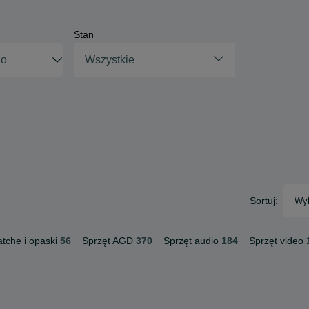
Stan
Wszystkie
Sortuj:
Wyb
tche i opaski
56
Sprzęt AGD
370
Sprzęt audio
184
Sprzęt video