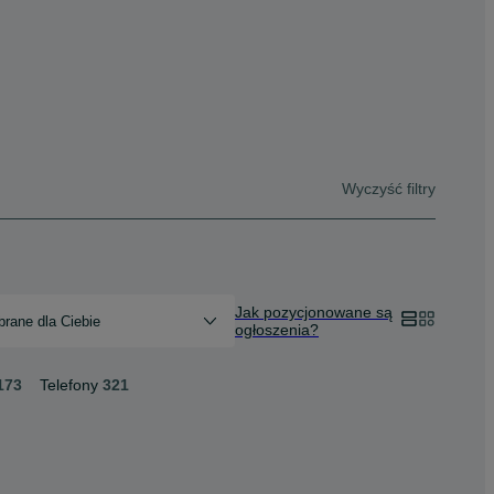
Wyczyść filtry
Jak pozycjonowane są
rane dla Ciebie
ogłoszenia?
173
Telefony
321