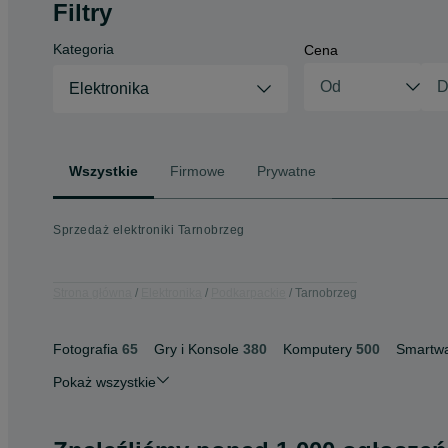
Filtry
Kategoria
Cena
Elektronika
Wszystkie
Firmowe
Prywatne
Sprzedaż elektroniki Tarnobrzeg
Strona główna
Elektronika
Podkarpackie
Tarnobrzeg
Fotografia
65
Gry i Konsole
380
Komputery
500
Smartwa
Pokaż wszystkie