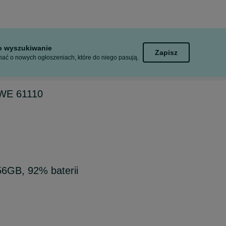
6
to wyszukiwanie
Zapisz
ać o nowych ogłoszeniach, które do niego pasują.
AWE 61110
6
6GB, 92% baterii