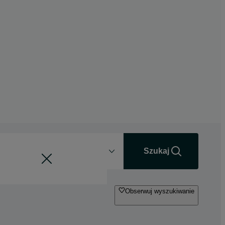
Odległość
+0 km
Szukaj
Obserwuj wyszukiwanie