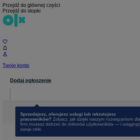
Przejdź do głównej części
Przejdź do stopki
Czat
Twoje konto
Dodaj ogłoszenie
Dla biznesu
opens in a new tab
Sprzedajesz, oferujesz usługi lub rekrutujesz
pracowników?
Zobacz, jak dzięki naszym rozwiązaniom dl
firm możesz dotrzeć do milionów użytkowników — i osiągną
swoje cele.