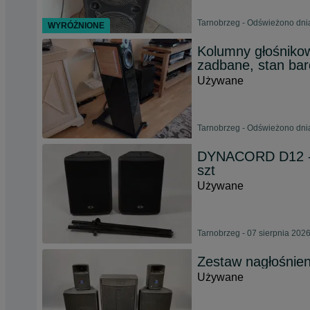
Tarnobrzeg - Odświeżono dni
WYRÓŻNIONE
Kolumny głośnik
zadbane, stan bar
Używane
Tarnobrzeg - Odświeżono dni
DYNACORD D12 - 
szt
Używane
Tarnobrzeg - 07 sierpnia 202
Zestaw nagłośnie
Używane