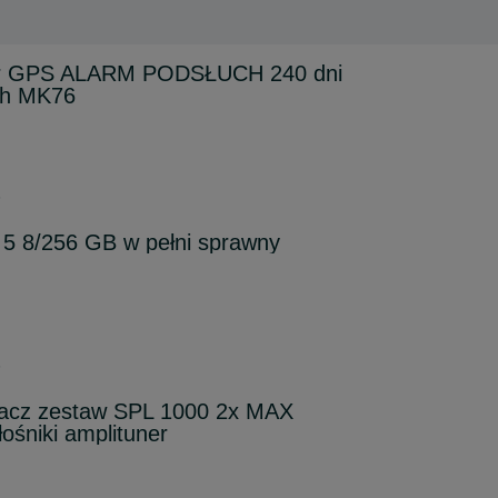
cker GPS ALARM PODSŁUCH 240 dni
h MK76
6
 5 8/256 GB w pełni sprawny
6
acz zestaw SPL 1000 2x MAX
łośniki amplituner