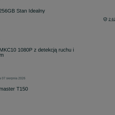
6
56GB Stan Idealny
2 6
6
 MKC10 1080P z detekcją ruchu i
em
a 07 sierpnia 2026
tmaster T150