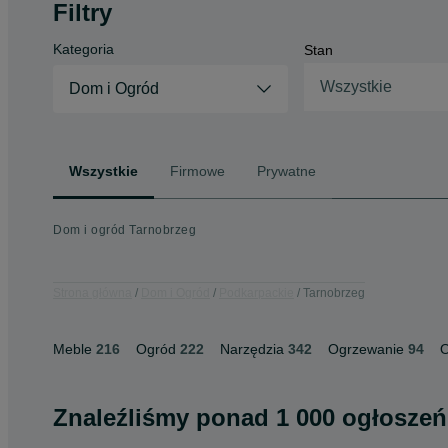
Filtry
Kategoria
Stan
Wszystkie
Dom i Ogród
Wszystkie
Firmowe
Prywatne
Dom i ogród Tarnobrzeg
Strona główna
Dom i Ogród
Podkarpackie
Tarnobrzeg
Meble
216
Ogród
222
Narzędzia
342
Ogrzewanie
94
O
Znaleźliśmy
ponad
1 000 ogłoszeń