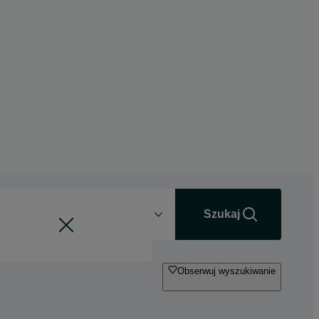
Odległość
+0 km
Szukaj
Obserwuj wyszukiwanie