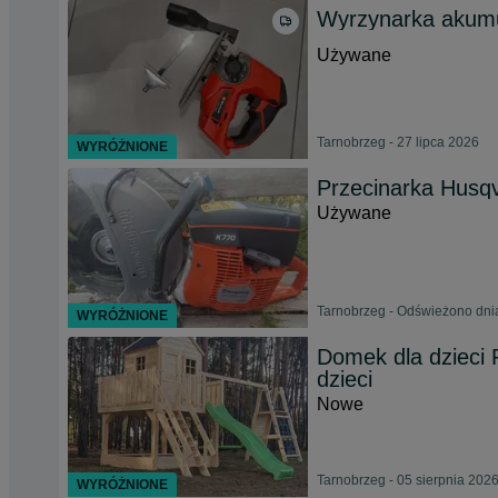
Wyrzynarka akumu
Używane
Tarnobrzeg - 27 lipca 2026
WYRÓŻNIONE
Przecinarka Husq
Używane
Tarnobrzeg - Odświeżono dni
WYRÓŻNIONE
Domek dla dzieci
dzieci
Nowe
Tarnobrzeg - 05 sierpnia 202
WYRÓŻNIONE