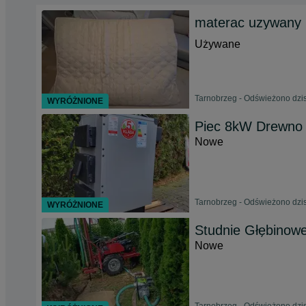
materac uzywany
Używane
Tarnobrzeg - Odświeżono dzis
WYRÓŻNIONE
Piec 8kW Drewno 
Nowe
Tarnobrzeg - Odświeżono dzis
WYRÓŻNIONE
Studnie Głębinow
Nowe