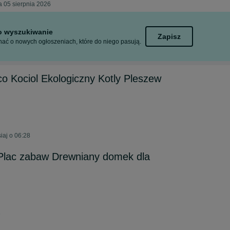
a 05 sierpnia 2026
to wyszukiwanie
Zapisz
ać o nowych ogłoszeniach, które do niego pasują.
co Kociol Ekologiczny Kotly Pleszew
iaj o 06:28
 Plac zabaw Drewniany domek dla
6