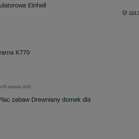
latorowa Einhell
104,
varna K770
a 05 sierpnia 2026
 Plac zabaw Drewniany domek dla
6