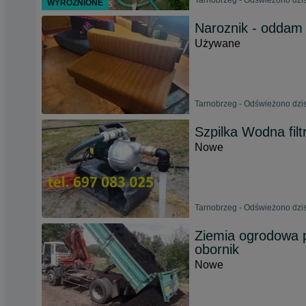
Tarnobrzeg - Odświeżono dzis
WYRÓŻNIONE
Naroznik - oddam
Używane
Tarnobrzeg - Odświeżono dzis
Szpilka Wodna fil
Nowe
Tarnobrzeg - Odświeżono dzis
Ziemia ogrodowa 
obornik
Nowe