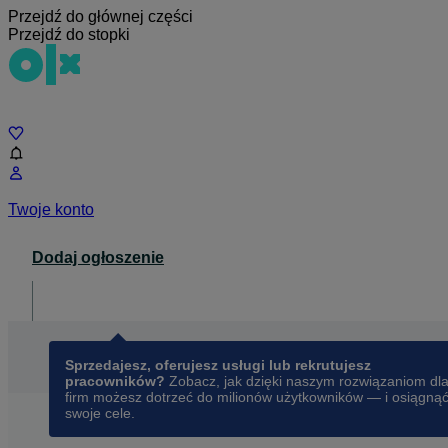
Przejdź do głównej części
Przejdź do stopki
Czat
Twoje konto
Dodaj ogłoszenie
Dla biznesu
opens in a new tab
Sprzedajesz, oferujesz usługi lub rekrutujesz
pracowników?
Zobacz, jak dzięki naszym rozwiązaniom dl
firm możesz dotrzeć do milionów użytkowników — i osiągną
swoje cele.