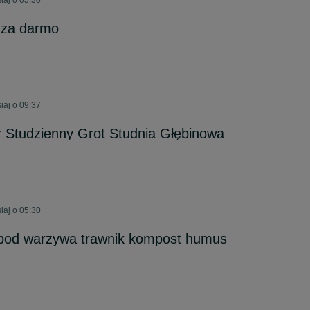
iaj o 05:30
 za darmo
iaj o 09:37
tr Studzienny Grot Studnia Głębinowa
iaj o 05:30
pod warzywa trawnik kompost humus