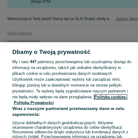
dniepr k750
Motoryzacja to Twój świat? Kieruj się na OLX! Znajdź ofertę dla siebie w kategorii Motoryzacja na OLX - Tarnobrzeg i okolice!
Zobacz Więc
Mapa kategorii
Mapa miejscowości
Mapa ministron
Dbamy o Twoją prywatność
Popularne wyszukiwania
My i nasi
447
partnerzy przechowujemy lub uzyskujemy dostęp do
informacji na urządzeniu, takich jak unikalne identyfikatory w
plikach cookie w celu przetwarzania danych osobowych.
Użytkownik może zaakceptować wybory lub zarządzać nimi,
klikając poniżej lub w dowolnym momencie na stronie polityki
prywatności. Te wybory będą sygnalizowane naszym partnerom i
nie będą miały wpływu na dane przeglądania.
Polityka cookies,
Polityka Prywatności
Wraz z naszymi partnerami przetwarzamy dane w celu
zapewnienia:
Użycie dokładnych danych geolokalizacyjnych. Aktywne
skanowanie charakterystyki urządzenia do celów identyfikacji.
Rozumienie odbiorców dzięki statystyce lub kombinacji danych z
różnych źródeł. Przechowywanie informacji na urządzeniu lub