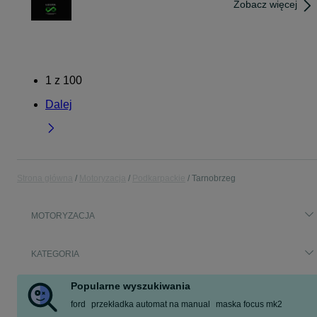
Zobacz więcej
1
z
100
Dalej
Strona główna
Motoryzacja
Podkarpackie
Tarnobrzeg
MOTORYZACJA
KATEGORIA
Popularne wyszukiwania
ford
przekładka automat na manual
maska focus mk2