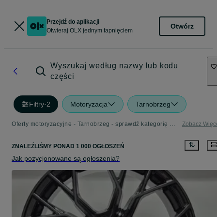
Przejdź do aplikacji
Otwórz
Otwieraj OLX jednym tapnięciem
Wyszukaj według nazwy lub kodu
części
Filtry
·
2
Motoryzacja
Tarnobrzeg
Oferty motoryzacyjne - Tarnobrzeg - sprawdź kategorię Motoryzacja
Zobacz Więc
ZNALEŹLIŚMY
PONAD
1 000 OGŁOSZEŃ
Jak pozycjonowane są ogłoszenia?