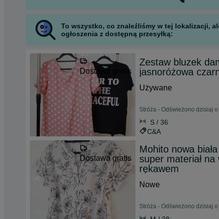
To wszystko, co znaleźliśmy w tej lokalizacji,
ogłoszenia z dostępną przesyłką:
Zestaw bluzek dam
jasnoróżowa czarn
Dostawa gratis
Używane
Stróża - Odświeżono dzisiaj o
S / 36
C&A
Mohito nowa biała 
super materiał na 
Dostawa gratis
rękawem
Nowe
Stróża - Odświeżono dzisiaj o