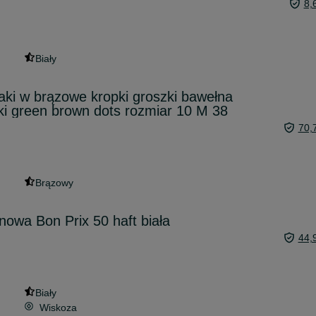
8,
Biały
ki w brązowe kropki groszki bawełna
i green brown dots rozmiar 10 M 38
70,
Brązowy
nowa Bon Prix 50 haft biała
44,
Biały
Wiskoza