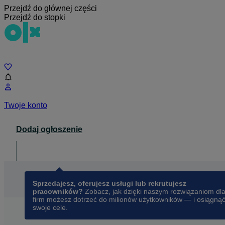
Przejdź do głównej części
Przejdź do stopki
Czat
Twoje konto
Dodaj ogłoszenie
Dla biznesu
opens in a new tab
Sprzedajesz, oferujesz usługi lub rekrutujesz
pracowników?
Zobacz, jak dzięki naszym rozwiązaniom dl
firm możesz dotrzeć do milionów użytkowników — i osiągną
swoje cele.