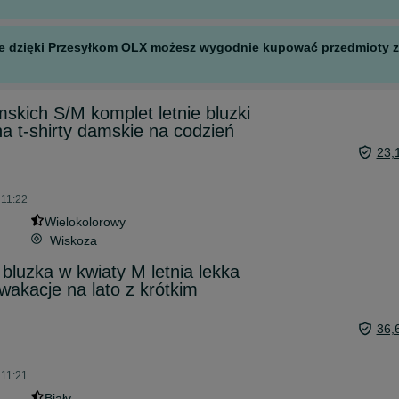
 ale dzięki Przesyłkom OLX możesz wygodnie kupować przedmioty z 
skich S/M komplet letnie bluzki
a t-shirty damskie na codzień
23,
 11:22
Wielokolorowy
Wiskoza
bluzka w kwiaty M letnia lekka
wakacje na lato z krótkim
36,
 11:21
Biały