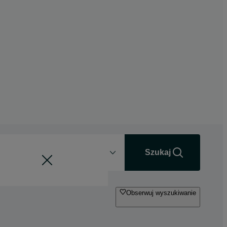
Odległość
+0 km
Szukaj
Obserwuj wyszukiwanie