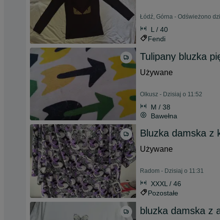
Łódź, Górna - Odświeżono dzi
L / 40
Fendi
Tulipany bluzka p
Używane
Olkusz - Dzisiaj o 11:52
M / 38
Bawełna
Bluzka damska z 
Używane
Radom - Dzisiaj o 11:31
XXXL / 46
Pozostałe
bluzka damska z a