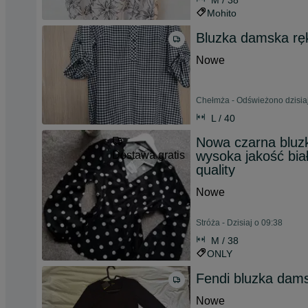
M / 38
Mohito
Bluzka damska rę
Nowe
Chełmża - Odświeżono dzisiaj
L / 40
Nowa czarna bluz
wysoka jakość bia
Dostawa gratis
quality
Nowe
Stróża - Dzisiaj o 09:38
M / 38
ONLY
Fendi bluzka dams
Nowe