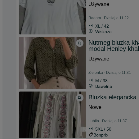
Używane
Radom - Dzisiaj o 11:22
XL / 42
Wiskoza
Nutmeg bluzka kha
modal Henley khak
Używane
Zielonka - Dzisiaj o 11:31
M / 38
Bawełna
Bluzka elegancka 
Nowe
Lublin - Dzisiaj o 11:37
5XL / 50
Bonprix