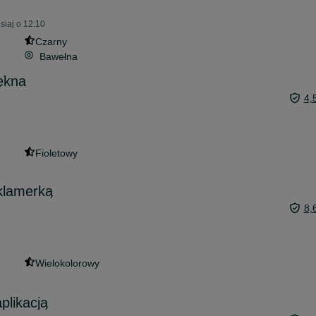
siaj o 12:10
Czarny
Bawełna
iękna
4,
Fioletowy
klamerką
8,
Wielokolorowy
plikacją