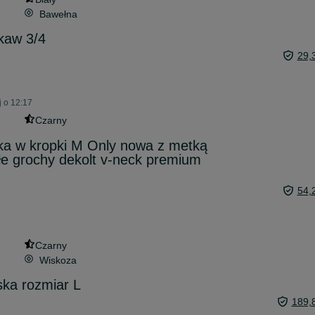
Bawełna
kaw 3/4
29,
 o 12:17
Czarny
ka w kropki M Only nowa z metką
łe grochy dekolt v-neck premium
54,
Czarny
Wiskoza
ka rozmiar L
189,