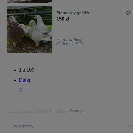
Standardy gołębie
150 zł
Łuszczów Drugi
02 sierpnia 2026
1
z
100
Dalej
Strona główna
Zwierzęta
Lubelskie
Bystrzyca
ZWIERZĘTA