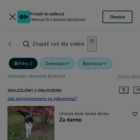
Przejdź do aplikacji
Otwórz
Otwieraj OLX jednym tapnięciem
Znajdź coś dla siebie
Filtry
·
2
Zwierzęta
Bystrzyca
Zwierzęta i akcesoria Bystrzyca
Zobacz Więc
ZNALEŹLIŚMY 2 OGŁOSZENIA
Jak pozycjonowane są ogłoszenia?
Urocza kicia szuka domu
Za darmo