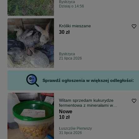
Bystrzyca
Dzisiaj o 14:56
Króliki mieszane
30 zł
Bystrzyca
21 lipca 2026
Sprawdź ogłoszenia w większej odległości:
Witam sprzedam kukurydze
fermentowa z minerałami w
wiaderkach miód,squid&scopex
Nowe
,truskawka z konopią i rzepikiem
10 zł
1kg i 3kg oraz konopie i pellet aller
Łuszczów Pierwszy
31 lipca 2026