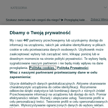
KATEGORIA
Zobacz Więc
Szukasz zwierzaka lub czegoś dla niego? ▶️ Przeglądaj kategorię Zwierzęta na OLX Bystrzyca i znajdź to, czego potrzebujesz w atrakcyjnych cenach!
Dbamy o Twoją prywatność
Mapa kategorii
Mapa miejscowości
My i nasi
447
partnerzy przechowujemy lub uzyskujemy dostęp do
informacji na urządzeniu, takich jak unikalne identyfikatory w plikach
Mapa ministron
cookie w celu przetwarzania danych osobowych. Użytkownik może
Popularne wyszukiwania
zaakceptować wybory lub zarządzać nimi, klikając poniżej lub w
dowolnym momencie na stronie polityki prywatności. Te wybory będą
sygnalizowane naszym partnerom i nie będą miały wpływu na dane
przeglądania.
Polityka cookies,
Polityka Prywatności
Wraz z naszymi partnerami przetwarzamy dane w celu
zapewnienia:
Użycie dokładnych danych geolokalizacyjnych. Aktywne skanowanie
charakterystyki urządzenia do celów identyfikacji. Rozumienie
odbiorców dzięki statystyce lub kombinacji danych z różnych źródeł.
Przechowywanie informacji na urządzeniu lub dostęp do nich. Pomiar
efektywności reklam. Rozwój i ulepszanie usług. Tworzenie profili w
celu personalizacji treści. Tworzenie profili w celu spersonalizowanych
reklam. Wykorzystywanie ograniczonych danych do wyboru reklam.