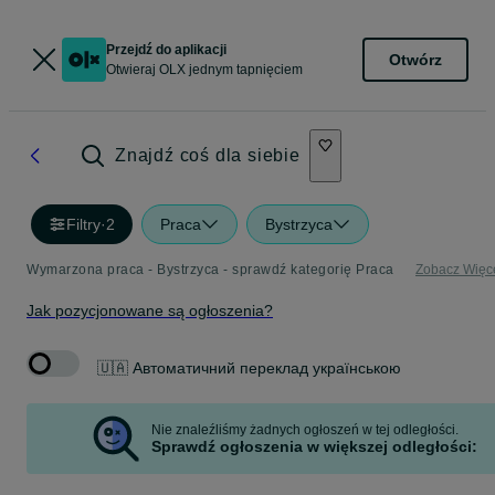
Przejdź do aplikacji
Otwórz
Otwieraj OLX jednym tapnięciem
Znajdź coś dla siebie
Filtry
·
2
Praca
Bystrzyca
Wymarzona praca - Bystrzyca - sprawdź kategorię Praca
Zobacz Więc
Jak pozycjonowane są ogłoszenia?
🇺🇦 Автоматичний переклад українською
Nie znaleźliśmy żadnych ogłoszeń w tej odległości.
Sprawdź ogłoszenia w większej odległości: