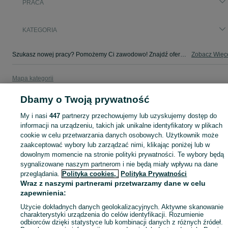
PRACA
KATEGORIA
Szukasz nowej pracy? Pomożemy Ci zawodowo! Znajdź ofertę dla siebie w kategorii Praca na OLX - Bystrzyca i okolice!
Zobacz Więc
Mapa kategorii
Mapa miejscowości
Dbamy o Twoją prywatność
Mapa ministron
My i nasi
447
partnerzy przechowujemy lub uzyskujemy dostęp do
Popularne wyszukiwania
informacji na urządzeniu, takich jak unikalne identyfikatory w plikach
cookie w celu przetwarzania danych osobowych. Użytkownik może
zaakceptować wybory lub zarządzać nimi, klikając poniżej lub w
dowolnym momencie na stronie polityki prywatności. Te wybory będą
sygnalizowane naszym partnerom i nie będą miały wpływu na dane
przeglądania.
Polityka cookies,
Polityka Prywatności
Wraz z naszymi partnerami przetwarzamy dane w celu
zapewnienia:
Użycie dokładnych danych geolokalizacyjnych. Aktywne skanowanie
charakterystyki urządzenia do celów identyfikacji. Rozumienie
odbiorców dzięki statystyce lub kombinacji danych z różnych źródeł.