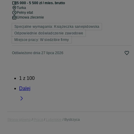
5 000 - 5 500 zł / mies. brutto
Turka
Pełny etat
Umowa zlecenie
Specjalne wymagania: Książeczka sanepidowska
Odpowiednie doświadczenie zawodowe
Miejsce pracy: W siedzibie firmy
Odświeżono dnia 27 lipca 2026
1
z
100
Dalej
Strona główna
Praca
Lubelskie
Bystrzyca