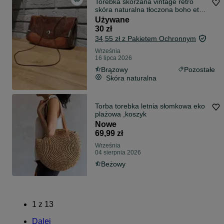
Torebka skórzana vintage retro
skóra naturalna tłoczona boho etno
rzemyk
Używane
30 zł
34,55 zł z Pakietem Ochronnym
Września
16 lipca 2026
Brązowy
Pozostałe
Skóra naturalna
Torba torebka letnia słomkowa eko
plażowa ,koszyk
Nowe
69,99 zł
Września
04 sierpnia 2026
Beżowy
1
z
13
Dalej