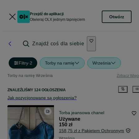
Przejdź do aplikacji
Otwórz
Otwieraj OLX jednym tapnięciem
Znajdź coś dla siebie
Filtry
·
2
Torby na ramię
Września
Torby na ramię Września
Zobacz Więc
ZNALEŹLIŚMY 124 OGŁOSZENIA
Jak pozycjonowane są ogłoszenia?
Torba jeansowa chanel
Używane
150 zł
158,75 zł z Pakietem Ochronnym
Września