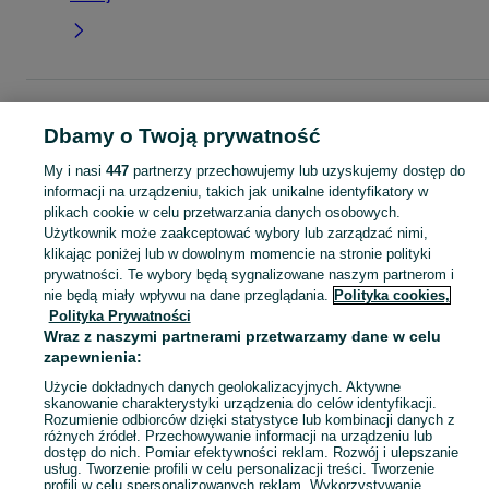
Strona główna
Moda
Torby i torebki
Torby na ramię
Torby na ramię -
Wielkopolskie
Torby na ramię - Września
Dbamy o Twoją prywatność
My i nasi
447
partnerzy przechowujemy lub uzyskujemy dostęp do
KATEGORIA
informacji na urządzeniu, takich jak unikalne identyfikatory w
plikach cookie w celu przetwarzania danych osobowych.
Użytkownik może zaakceptować wybory lub zarządzać nimi,
Zobacz Więc
Szeroki wybór toreb na ramię Września ▶️ skórzane, materiałowe, duże i casualowe ✅ Nowe i używane w atrakcyjnych cenach ✌ Znajdź oferty na OLX.pl!
klikając poniżej lub w dowolnym momencie na stronie polityki
prywatności. Te wybory będą sygnalizowane naszym partnerom i
nie będą miały wpływu na dane przeglądania.
Polityka cookies,
Mapa kategorii
Polityka Prywatności
Mapa miejscowości
Wraz z naszymi partnerami przetwarzamy dane w celu
Mapa ministron
zapewnienia:
Popularne wyszukiwania
Użycie dokładnych danych geolokalizacyjnych. Aktywne
skanowanie charakterystyki urządzenia do celów identyfikacji.
Rozumienie odbiorców dzięki statystyce lub kombinacji danych z
różnych źródeł. Przechowywanie informacji na urządzeniu lub
dostęp do nich. Pomiar efektywności reklam. Rozwój i ulepszanie
usług. Tworzenie profili w celu personalizacji treści. Tworzenie
profili w celu spersonalizowanych reklam. Wykorzystywanie