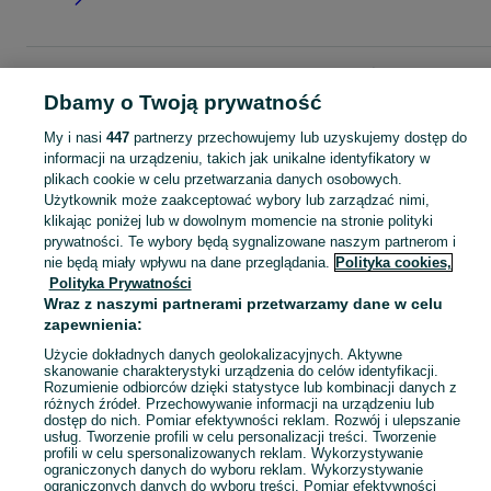
Strona główna
Moda
Torby i torebki
Plecaki
Plecaki - Śląskie
Plecaki -
Siemianowice Śląskie
Dbamy o Twoją prywatność
My i nasi
447
partnerzy przechowujemy lub uzyskujemy dostęp do
KATEGORIA
informacji na urządzeniu, takich jak unikalne identyfikatory w
plikach cookie w celu przetwarzania danych osobowych.
Użytkownik może zaakceptować wybory lub zarządzać nimi,
Zobacz Więc
Szeroki wybór plecaków Siemianowice Śląskie ▶️ szkolne, miejskie, sportowe i trekkingowe ✅ Nowe i używane w dobrych cenach ☝ Sprawdź ogłoszenia online na OLX.pl!
klikając poniżej lub w dowolnym momencie na stronie polityki
prywatności. Te wybory będą sygnalizowane naszym partnerom i
nie będą miały wpływu na dane przeglądania.
Polityka cookies,
Mapa kategorii
Polityka Prywatności
Mapa miejscowości
Wraz z naszymi partnerami przetwarzamy dane w celu
Mapa ministron
zapewnienia:
Popularne wyszukiwania
Użycie dokładnych danych geolokalizacyjnych. Aktywne
skanowanie charakterystyki urządzenia do celów identyfikacji.
Rozumienie odbiorców dzięki statystyce lub kombinacji danych z
różnych źródeł. Przechowywanie informacji na urządzeniu lub
dostęp do nich. Pomiar efektywności reklam. Rozwój i ulepszanie
usług. Tworzenie profili w celu personalizacji treści. Tworzenie
profili w celu spersonalizowanych reklam. Wykorzystywanie
ograniczonych danych do wyboru reklam. Wykorzystywanie
ograniczonych danych do wyboru treści. Pomiar efektywności