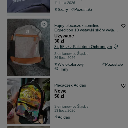
11 lipca 2026
Szary
Pozostałe
Fajny plecaczek semiline
Expedition 10 wstawki skóry wyjazd
szkola biwak
Używane
30 zł
34,55 zł z Pakietem Ochronnym
Siemianowice Śląskie
26 lipca 2026
Wielokolorowy
Pozostałe
Inny
Plecaczek Adidas
Nowe
50 zł
Siemianowice Śląskie
13 lipca 2026
Adidas