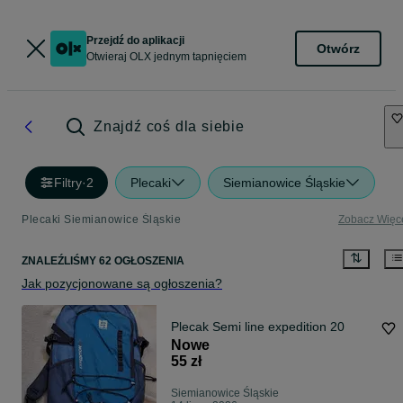
Przejdź do aplikacji
Otwórz
Otwieraj OLX jednym tapnięciem
Znajdź coś dla siebie
Filtry
·
2
Plecaki
Siemianowice Śląskie
Plecaki Siemianowice Śląskie
Zobacz Więc
ZNALEŹLIŚMY 62 OGŁOSZENIA
Jak pozycjonowane są ogłoszenia?
Plecak Semi line expedition 20
Nowe
55 zł
Siemianowice Śląskie