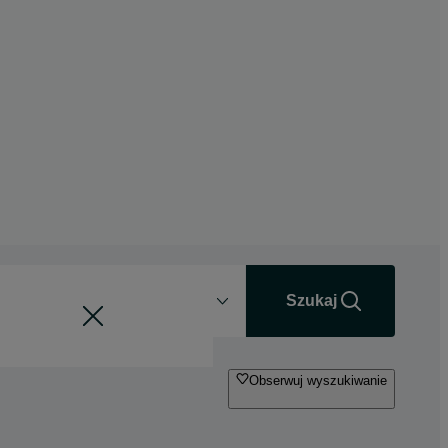
Odległość
+0 km
Szukaj
Obserwuj wyszukiwanie