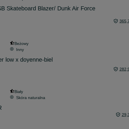
SB Skateboard Blazer/ Dunk Air Force
365,
Beżowy
Inny
er low x doyenne-biel
282,
Biały
Skóra naturalna
R
29,