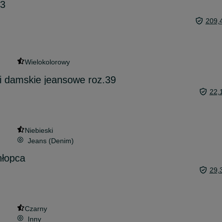
43
209,
Wielokolorowy
i damskie jeansowe roz.39
22,
Niebieski
Jeans (Denim)
hłopca
29,
Czarny
Inny