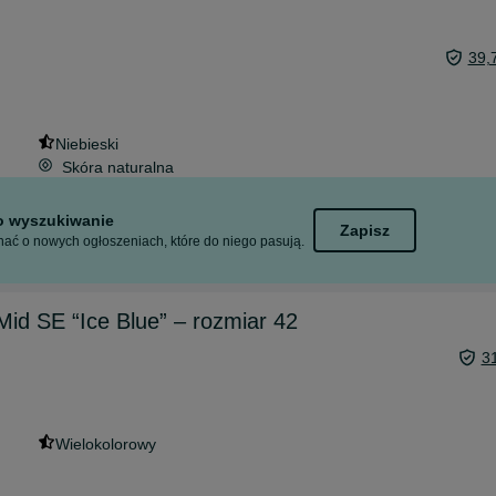
39,
Niebieski
Skóra naturalna
to wyszukiwanie
Zapisz
ać o nowych ogłoszeniach, które do niego pasują.
Mid SE “Ice Blue” – rozmiar 42
3
Wielokolorowy