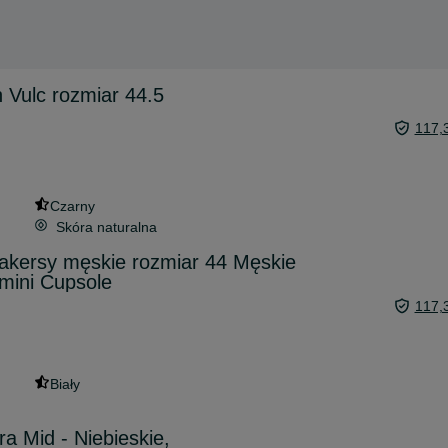
Vulc rozmiar 44.5
117,
Czarny
Skóra naturalna
eakersy męskie rozmiar 44 Męskie
mini Cupsole
117,
Biały
a Mid - Niebieskie,