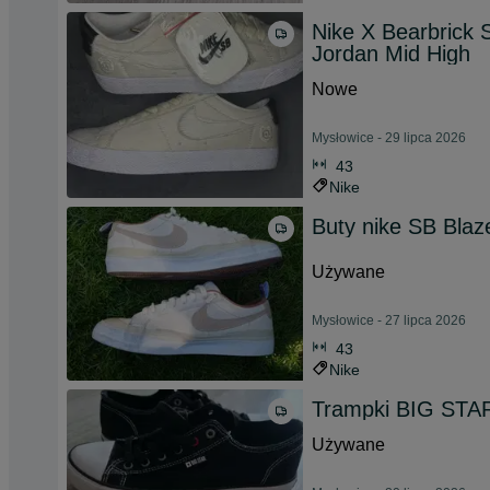
Nike X Bearbrick 
Jordan Mid High
Nowe
Mysłowice - 29 lipca 2026
43
Nike
Buty nike SB Blaz
Używane
Mysłowice - 27 lipca 2026
43
Nike
Trampki BIG STA
Używane