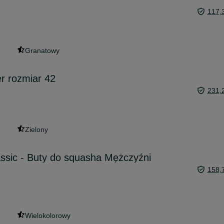
117,
Granatowy
er rozmiar 42
231,
Zielony
ssic - Buty do squasha Mężczyźni
158,
Wielokolorowy