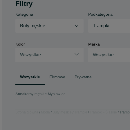
Filtry
Kategoria
Podkategoria
Buty męskie
Trampki
Kolor
Marka
Wszystkie
Wszystkie
Wszystkie
Firmowe
Prywatne
Sneakersy męskie Mysłowice
Strona główna
Moda
Buty męskie
Trampki
Trampki - Śląskie
Trampk