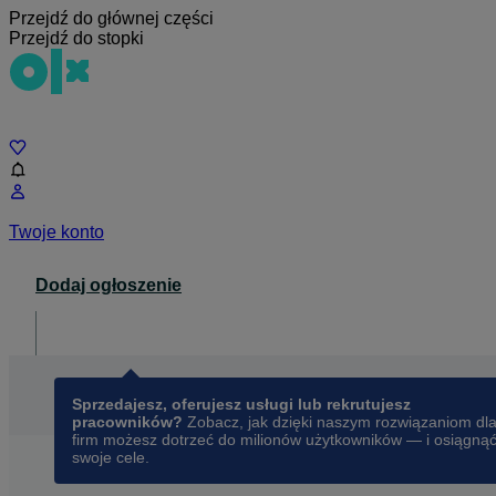
Przejdź do głównej części
Przejdź do stopki
Czat
Twoje konto
Dodaj ogłoszenie
Dla biznesu
opens in a new tab
Sprzedajesz, oferujesz usługi lub rekrutujesz
pracowników?
Zobacz, jak dzięki naszym rozwiązaniom dl
firm możesz dotrzeć do milionów użytkowników — i osiągną
swoje cele.