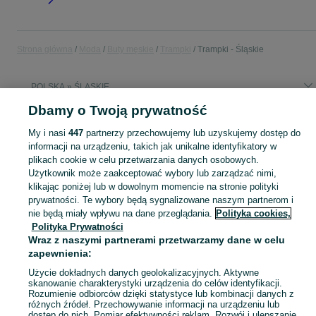
Strona główna
Moda
Buty męskie
Trampki
Trampki - Śląskie
POLSKA » ŚLĄSKIE
Dbamy o Twoją prywatność
KATEGORIA
My i nasi
447
partnerzy przechowujemy lub uzyskujemy dostęp do
informacji na urządzeniu, takich jak unikalne identyfikatory w
Zobacz Więc
plikach cookie w celu przetwarzania danych osobowych.
Szeroki wybór trampek męskich Śląskie ▶️ canvas, skórzane, wysokie i niskie ✅ Nowe i używane w dobrych cenach ☝ Sprawdź ogłoszenia online na OLX.pl!
Użytkownik może zaakceptować wybory lub zarządzać nimi,
klikając poniżej lub w dowolnym momencie na stronie polityki
Mapa kategorii
prywatności. Te wybory będą sygnalizowane naszym partnerom i
nie będą miały wpływu na dane przeglądania.
Polityka cookies,
Mapa miejscowości
Polityka Prywatności
Mapa ministron
Wraz z naszymi partnerami przetwarzamy dane w celu
Popularne wyszukiwania
zapewnienia:
Użycie dokładnych danych geolokalizacyjnych. Aktywne
skanowanie charakterystyki urządzenia do celów identyfikacji.
Rozumienie odbiorców dzięki statystyce lub kombinacji danych z
różnych źródeł. Przechowywanie informacji na urządzeniu lub
dostęp do nich. Pomiar efektywności reklam. Rozwój i ulepszanie