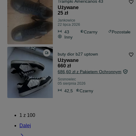
Trampki Americanos 43
Używane
25 zł
Jankowice
22 lipca 2026
43
Czarny
Pozostałe
Inny
buty dior b27 uptown
Używane
660 zł
686,60 zł z Pakietem Ochronnym
Sosnowiec
05 sierpnia 2026
42,5
Czarny
1
z
100
Dalej