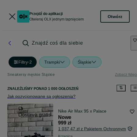
Przejdź do aplikacji
Otwórz
Otwieraj OLX jednym tapnięciem
Znajdź coś dla siebie
Filtry
·
2
Trampki
Śląskie
Sneakersy męskie Śląskie
Zobacz Więc
ZNALEŹLIŚMY
PONAD
1 000 OGŁOSZEŃ
Jak pozycjonowane są ogłoszenia?
Nike Air Max 95 x Palace
Dostawa gratis
Nowe
999 zł
1 037,47 zł z Pakietem Ochronnym
Krzepice