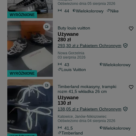
Odświeżono dnia 05 sierpnia 2026
44
Wielokolorowy
Nike
WYRÓŻNIONE
Buty louis vuitton
Używane
280 zł
293,30 zł z Pakietem Ochronnym
Nowa Gorzelnia
03 sierpnia 2026
43
Wielokolorowy
Louis Vuitton
WYRÓŻNIONE
Timberland mokasyny, trampki
rozm 41,5 wkładka 26 cm
Używane
130 zł
138,05 zł z Pakietem Ochronnym
Katowice, Janów-Nikiszowiec
Odświeżono dnia 04 sierpnia 2026
41,5
Wielokolorowy
Timberland