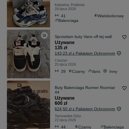
Katowice, Podlesie
29 lipca 2026
41
Wielokolorowy
Balenciaga
Sprzedam buty Vans off tej wall
Używane
135 zł
143,23 zł z Pakietem Ochronnym
Cieszyn
25 lipca 2026
39
Czarny
Vans
Inny
Buty Balenciaga Runner Rozmiar
Dostawa gratis
44
Używane
600 zł
624,50 zł z Pakietem Ochronnym
Tarnowskie Góry
22 lipca 2026
44
Czarny
Balenciaga