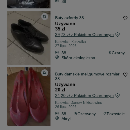
38
Buty oxfordy 38
Używane
35 zł
39,73 zł z Pakietem Ochronnym
Katowice, Koszutka
27 lipca 2026
38
Czarny
Skóra ekologiczna
Buty damskie mel,gumowe rozmiar
38
Używane
20 zł
24,20 zł z Pakietem Ochronnym
Katowice, Janów-Nikiszowiec
26 lipca 2026
38
Czerwony
Pozostałe
Akryl