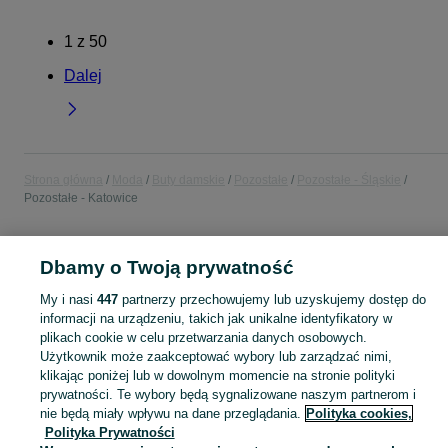
1
z
50
Dalej
Strona główna
Moda
Buty damskie
Pozostałe
Pozostałe - Śląskie
Pozostałe - Katowice
POLSKA » ŚLĄSKIE » KATOWICE
Dbamy o Twoją prywatność
My i nasi
447
partnerzy przechowujemy lub uzyskujemy dostęp do
KATEGORIA
informacji na urządzeniu, takich jak unikalne identyfikatory w
plikach cookie w celu przetwarzania danych osobowych.
Zobacz Więc
Sprzedaż pozostałych butów damskich Katowice ▶️ różne style, fasony i okazje ✅ Nowe i używane w atrakcyjnych cenach ✌ Znajdź oferty na OLX.pl!
Użytkownik może zaakceptować wybory lub zarządzać nimi,
klikając poniżej lub w dowolnym momencie na stronie polityki
prywatności. Te wybory będą sygnalizowane naszym partnerom i
Mapa kategorii
nie będą miały wpływu na dane przeglądania.
Polityka cookies,
Polityka Prywatności
Mapa miejscowości