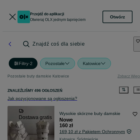
Przejdź do aplikacji
Otwórz
Otwieraj OLX jednym tapnięciem
Znajdź coś dla siebie
Filtry
·
2
Pozostałe
Katowice
Pozostałe buty damskie Katowice
Zobacz Więc
ZNALEŹLIŚMY 496 OGŁOSZEŃ
Jak pozycjonowane są ogłoszenia?
Wysokie skórzne buty damskie
Dostawa gratis
Nowe
160 zł
169,10 zł z Pakietem Ochronnym
Katowice, Śródmieście