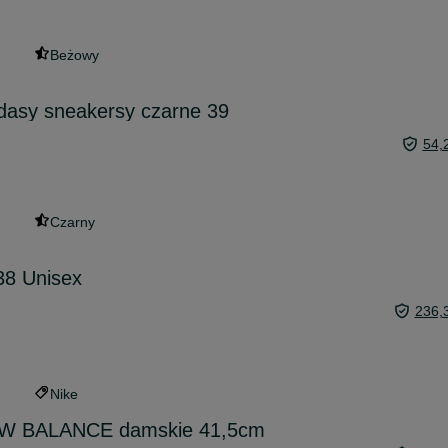
Beżowy
dasy sneakersy czarne 39
54,
Czarny
38 Unisex
236,
Nike
EW BALANCE damskie 41,5cm