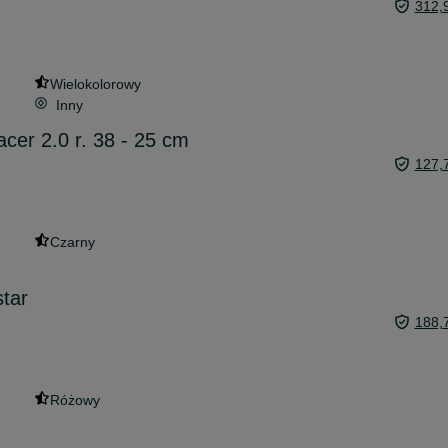
312,
Wielokolorowy
Inny
cer 2.0 r. 38 - 25 cm
127,
Czarny
tar
188,
Różowy