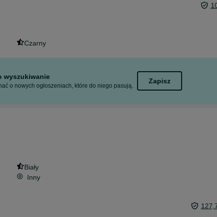
1
Czarny
to wyszukiwanie
Zapisz
ać o nowych ogłoszeniach, które do niego pasują.
Biały
Inny
127,