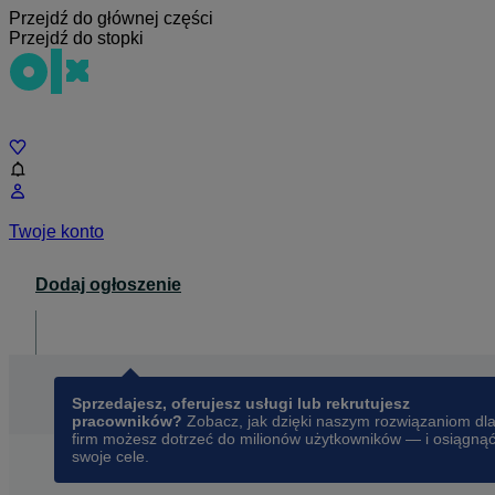
Przejdź do głównej części
Przejdź do stopki
Czat
Twoje konto
Dodaj ogłoszenie
Dla biznesu
opens in a new tab
Sprzedajesz, oferujesz usługi lub rekrutujesz
pracowników?
Zobacz, jak dzięki naszym rozwiązaniom dl
firm możesz dotrzeć do milionów użytkowników — i osiągną
swoje cele.