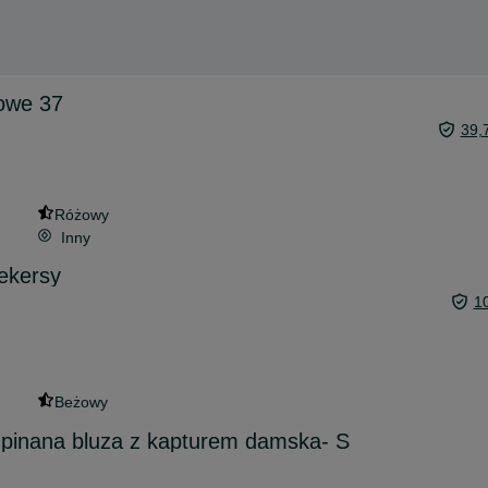
owe 37
39,
Różowy
Inny
ekersy
1
Beżowy
zpinana bluza z kapturem damska- S