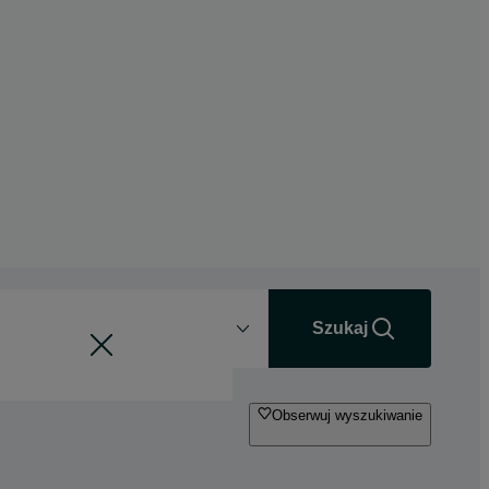
Odległość
+0 km
Szukaj
Obserwuj wyszukiwanie