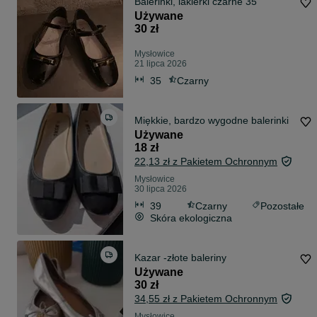
Balerinki, lakierki czarne 35
Używane
30 zł
Mysłowice
21 lipca 2026
35
Czarny
Miękkie, bardzo wygodne balerinki
Używane
18 zł
22,13 zł z Pakietem Ochronnym
Mysłowice
30 lipca 2026
39
Czarny
Pozostałe
Skóra ekologiczna
Kazar -złote baleriny
Używane
30 zł
34,55 zł z Pakietem Ochronnym
Mysłowice