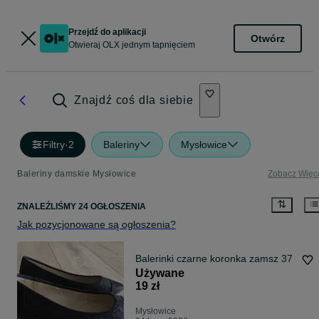
Przejdź do aplikacji
Otwórz
Otwieraj OLX jednym tapnięciem
Znajdź coś dla siebie
Filtry
·
2
Baleriny
Mysłowice
Baleriny damskie Mysłowice
Zobacz Więc
ZNALEŹLIŚMY 24 OGŁOSZENIA
Jak pozycjonowane są ogłoszenia?
Balerinki czarne koronka zamsz 37
Używane
19 zł
Mysłowice