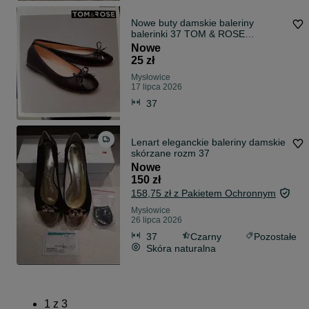
Nowe buty damskie baleriny
balerinki 37 TOM & ROSE
skórzane wkładki
Nowe
25 zł
Mysłowice
17 lipca 2026
37
Lenart eleganckie baleriny damskie
skórzane rozm 37
Nowe
150 zł
158,75 zł z Pakietem Ochronnym
Mysłowice
26 lipca 2026
37
Czarny
Pozostałe
Skóra naturalna
1
z
3