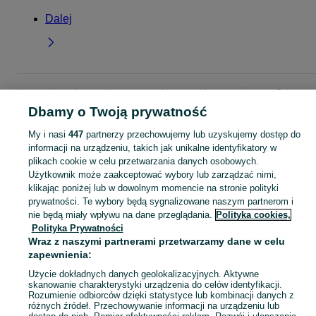
Dalej
Strona główna
Moda
Buty damskie
Baleriny
Baleriny - Śląskie
Baleriny -
Mysłowice
Dbamy o Twoją prywatność
My i nasi
447
partnerzy przechowujemy lub uzyskujemy dostęp do
KATEGORIA
informacji na urządzeniu, takich jak unikalne identyfikatory w
plikach cookie w celu przetwarzania danych osobowych.
Użytkownik może zaakceptować wybory lub zarządzać nimi,
Zobacz Więc
Szeroki wybór balerinek damskich Mysłowice ▶️ skórzane, lakierowane, z kokardą i bez ✅ Nowe i używane w dobrych cenach ✌ Sprawdź oferty na OLX.pl!
klikając poniżej lub w dowolnym momencie na stronie polityki
prywatności. Te wybory będą sygnalizowane naszym partnerom i
nie będą miały wpływu na dane przeglądania.
Polityka cookies,
Mapa kategorii
Polityka Prywatności
Mapa miejscowości
Wraz z naszymi partnerami przetwarzamy dane w celu
Mapa ministron
zapewnienia:
Popularne wyszukiwania
Użycie dokładnych danych geolokalizacyjnych. Aktywne
skanowanie charakterystyki urządzenia do celów identyfikacji.
Rozumienie odbiorców dzięki statystyce lub kombinacji danych z
różnych źródeł. Przechowywanie informacji na urządzeniu lub