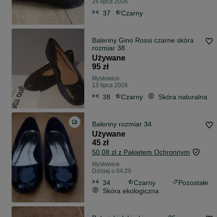
24 lipca 2026
37
Czarny
Baleriny Gino Rossi czarne skóra
rozmiar 38
Używane
95 zł
Mysłowice
13 lipca 2026
38
Czarny
Skóra naturalna
Baleriny rozmiar 34
Używane
45 zł
50,08 zł z Pakietem Ochronnym
Mysłowice
Dzisiaj o 04:20
34
Czarny
Pozostałe
Skóra ekologiczna