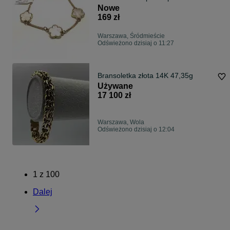
ogniowo 585
Nowe
169 zł
Warszawa, Śródmieście
Odświeżono dzisiaj o 11:27
Bransoletka złota 14K 47,35g
Używane
17 100 zł
Warszawa, Wola
Odświeżono dzisiaj o 12:04
1
z
100
Dalej