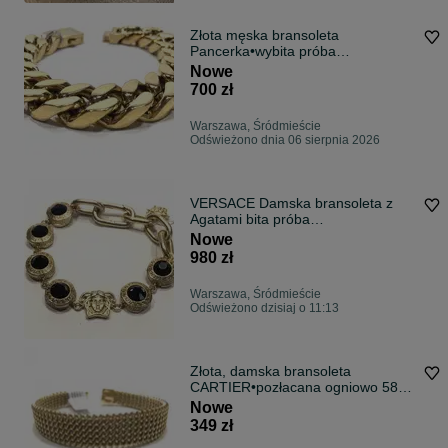
Złota męska bransoleta
Pancerka•wybita próba
750•pozłacana ogniowo
Nowe
700 zł
Warszawa, Śródmieście
Odświeżono dnia 06 sierpnia 2026
VERSACE Damska bransoleta z
Agatami bita próba
585•pozłacana14K
Nowe
980 zł
Warszawa, Śródmieście
Odświeżono dzisiaj o 11:13
Złota, damska bransoleta
CARTIER•pozłacana ogniowo 585
nabite próby
Nowe
349 zł