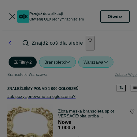
Przejdź do aplikacji
Otwórz
Otwieraj OLX jednym tapnięciem
Znajdź coś dla siebie
Filtry
·
2
Bransoletki
Warszawa
Bransoletki Warszawa
Zobacz Więc
ZNALEŹLIŚMY
PONAD
1 000 OGŁOSZEŃ
Jak pozycjonowane są ogłoszenia?
Złota męska bransoleta splot
VERSACE•bita próba
585•pozłacana 14K
Nowe
1 000 zł