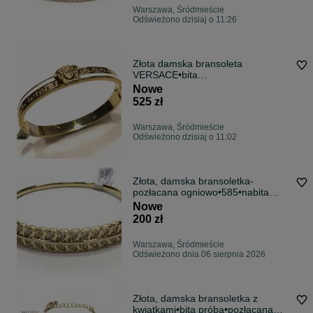
Warszawa, Śródmieście
Odświeżono dzisiaj o 11:26
Złota damska bransoleta
VERSACE•bita
próba•585•pozłacana ogniowo 14K
Nowe
525 zł
Warszawa, Śródmieście
Odświeżono dzisiaj o 11:02
Złota, damska bransoletka-
pozłacana ogniowo•585•nabita
próba
Nowe
200 zł
Warszawa, Śródmieście
Odświeżono dnia 06 sierpnia 2026
Złota, damska bransoletka z
kwiatkami•bita próba•pozłacana