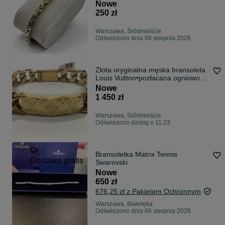
wybita próba 585
Nowe
250 zł
Warszawa, Śródmieście
Odświeżono dnia 06 sierpnia 2026
Złota oryginalna męska bransoleta
Louis Vuitton•pozłacana ogniowo
585
Nowe
1 450 zł
Warszawa, Śródmieście
Odświeżono dzisiaj o 11:23
Bransoletka Matrix Tennis
Dostawa gratis
Swarovski
Nowe
650 zł
676,25 zł z Pakietem Ochronnym
Warszawa, Białołęka
Odświeżono dnia 06 sierpnia 2026