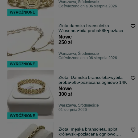
Warszawa, Śródmieście
Odświeżono dnia 06 sierpnia 2026
WYRÓŻNIONE
Złota damska bransoletka
Wiosenna•bita próba585•pozłacana
ogniowo 14K
Nowe
250 zł
Warszawa, Śródmieście
Odświeżono dnia 06 sierpnia 2026
WYRÓŻNIONE
Złota, Damska bransoleta•wybita
próba•585•pozłacana ogniowo 14K
Nowe
300 zł
Warszawa, Śródmieście
01 sierpnia 2026
WYRÓŻNIONE
Złota, męska bransoleta, splot
królewski-pozłacana ogniowo,