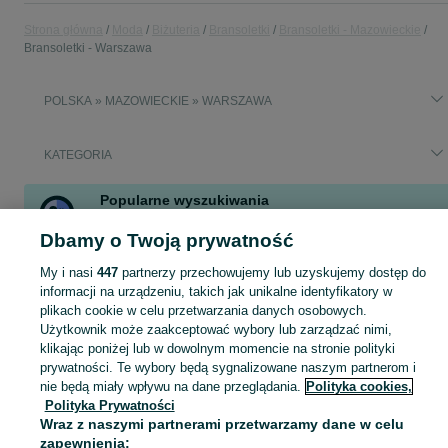
Strona główna
Moda
Biżuteria
Bransoletki
Bransoletki - Mazowieckie
Bransoletki - Warszawa
POLSKA » MAZOWIECKIE » WARSZAWA
KATEGORIA
Popularne wyszukiwania
585
złote łańcuszki meskie
złote bransoletki męskie olx
Dbamy o Twoją prywatność
bransoletka srebrna z bursztynem
My i nasi
447
partnerzy przechowujemy lub uzyskujemy dostęp do
informacji na urządzeniu, takich jak unikalne identyfikatory w
Zobacz Więc
Szeroki wybór bransoletek Warszawa ▶️ srebrne, złote, z kamieniami i zawieszkami ✅ Nowe i używane ✌ Porównaj ceny i wybierz ofertę na OLX.pl!
plikach cookie w celu przetwarzania danych osobowych.
Użytkownik może zaakceptować wybory lub zarządzać nimi,
klikając poniżej lub w dowolnym momencie na stronie polityki
Mapa kategorii
prywatności. Te wybory będą sygnalizowane naszym partnerom i
Mapa miejscowości
nie będą miały wpływu na dane przeglądania.
Polityka cookies,
Polityka Prywatności
Mapa ministron
Wraz z naszymi partnerami przetwarzamy dane w celu
Popularne wyszukiwania
zapewnienia: