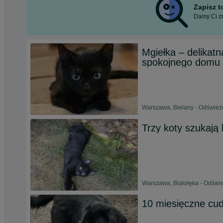
Zapisz 
Damy Ci zn
Mgiełka – delikat
spokojnego domu
Warszawa, Bielany - Odświeżo
Trzy koty szukają 
Warszawa, Białołęka - Odświe
10 miesięczne cu