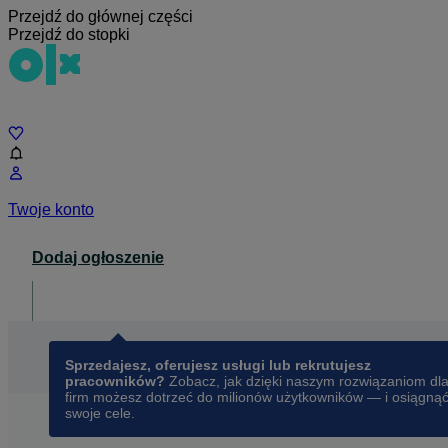
Przejdź do głównej części
Przejdź do stopki
Czat
Twoje konto
Dodaj ogłoszenie
Dla biznesu
opens in a new tab
Sprzedajesz, oferujesz usługi lub rekrutujesz
pracowników?
Zobacz, jak dzięki naszym rozwiązaniom dl
firm możesz dotrzeć do milionów użytkowników — i osiągną
swoje cele.