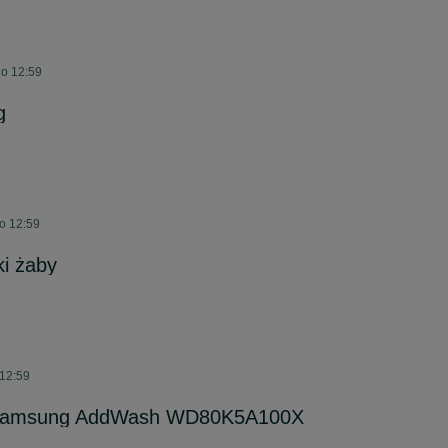
 o 12:59
g
o 12:59
i żaby
 12:59
 Samsung AddWash WD80K5A100X