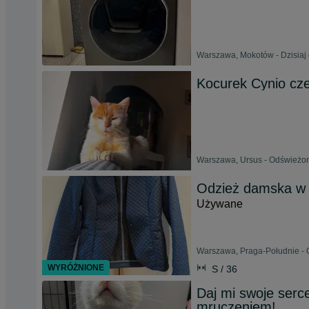
Warszawa, Mokotów - Dzisiaj 
Kocurek Cynio cz
Warszawa, Ursus - Odświeżon
Odzież damska w 
Używane
Warszawa, Praga-Południe - 
WYRÓŻNIONE
S / 36
Daj mi swoje serc
mruczeniem!