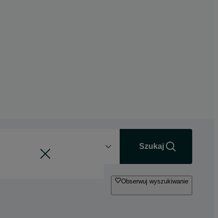
Odległość
+0 km
Szukaj
Obserwuj wyszukiwanie