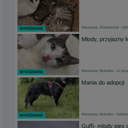
Warszawa, Śródmieście - Odśw
WYRÓŻNIONE
Młody, przyjazny 
Warszawa, Mokotów - 11 lipc
WYRÓŻNIONE
Mania do adopcji
Warszawa, Mokotów - Odśwież
WYRÓŻNIONE
Guffi- mlody pies 