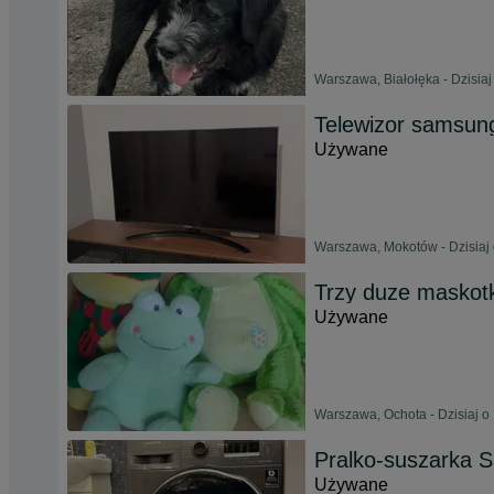
Warszawa, Białołęka - Dzisiaj
Telewizor samsun
Używane
Warszawa, Mokotów - Dzisiaj 
Trzy duze maskotk
Używane
Warszawa, Ochota - Dzisiaj o
Pralko-suszarka
Używane