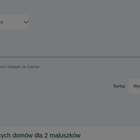
egorii Oddam za Darmo
Sortuj:
Wyb
cych domów dla 2 maluszków