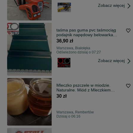
Zobacz więcej
taśma pas guma pvc taśmociąg
podajnik napędowy belowarka
owijarka
36,90 zł
Warszawa, Białołęka
Odświeżono dzisiaj o 07:27
Zobacz więcej
Mleczko pszczele w miodzie.
Naturalne. Miód z Mleczkiem
pszczelim
30 zł
Warszawa, Rembertów
Dzisiaj o 06:16