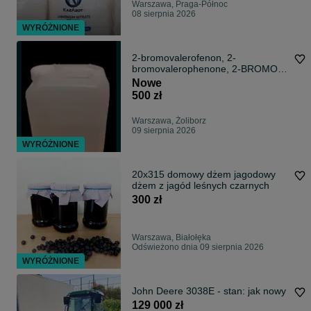
Warszawa, Praga-Północ
08 sierpnia 2026
WYRÓŻNIONE
2-bromovalerofenon, 2-
bromovalerophenone, 2-BROMO-
1-PHENYL-PENTAN-1-ON
Nowe
500 zł
Warszawa, Żoliborz
09 sierpnia 2026
WYRÓŻNIONE
20x315 domowy dżem jagodowy
dżem z jagód leśnych czarnych
300 zł
Warszawa, Białołęka
Odświeżono dnia 09 sierpnia 2026
WYRÓŻNIONE
John Deere 3038E - stan: jak nowy
129 000 zł