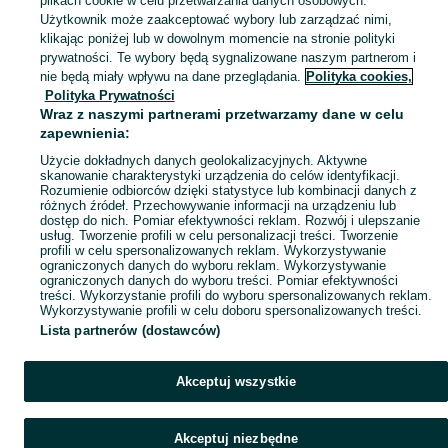
plikach cookie w celu przetwarzania danych osobowych.
Użytkownik może zaakceptować wybory lub zarządzać nimi,
klikając poniżej lub w dowolnym momencie na stronie polityki
Mapa kategorii
prywatności. Te wybory będą sygnalizowane naszym partnerom i
Mapa miejscowości
nie będą miały wpływu na dane przeglądania.
Polityka cookies,
Mapa ministron
Polityka Prywatności
Wraz z naszymi partnerami przetwarzamy dane w celu
Popularne wyszukiwania
zapewnienia:
Użycie dokładnych danych geolokalizacyjnych. Aktywne
skanowanie charakterystyki urządzenia do celów identyfikacji.
Rozumienie odbiorców dzięki statystyce lub kombinacji danych z
różnych źródeł. Przechowywanie informacji na urządzeniu lub
dostęp do nich. Pomiar efektywności reklam. Rozwój i ulepszanie
usług. Tworzenie profili w celu personalizacji treści. Tworzenie
profili w celu spersonalizowanych reklam. Wykorzystywanie
ograniczonych danych do wyboru reklam. Wykorzystywanie
ograniczonych danych do wyboru treści. Pomiar efektywności
treści. Wykorzystanie profili do wyboru spersonalizowanych reklam.
Wykorzystywanie profili w celu doboru spersonalizowanych treści.
Lista partnerów (dostawców)
Akceptuj wszystkie
Akceptuj niezbędne