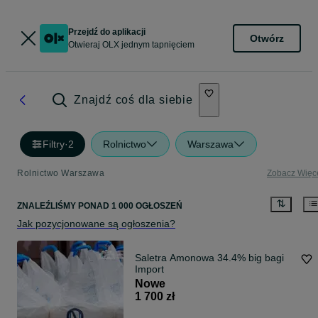
Przejdź do aplikacji
Otwórz
Otwieraj OLX jednym tapnięciem
Znajdź coś dla siebie
Filtry
·
2
Rolnictwo
Warszawa
Rolnictwo Warszawa
Zobacz Więc
ZNALEŹLIŚMY
PONAD
1 000 OGŁOSZEŃ
Jak pozycjonowane są ogłoszenia?
Saletra Amonowa 34.4% big bagi
Import
Nowe
1 700 zł