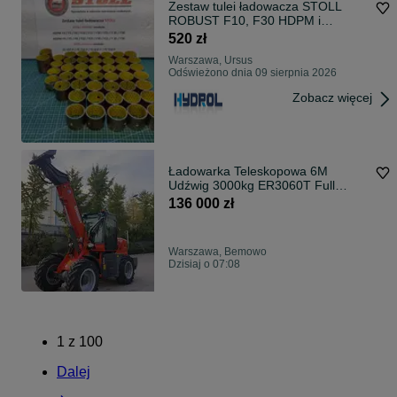
Zestaw tulei ładowacza STOLL
ROBUST F10, F30 HDPM i
EcoLine FE 850P
520 zł
Warszawa, Ursus
Odświeżono dnia 09 sierpnia 2026
Zobacz więcej
Ładowarka Teleskopowa 6M
Udźwig 3000kg ER3060T Full
Opcja DEMO
136 000 zł
Warszawa, Bemowo
Dzisiaj o 07:08
1
z
100
Dalej