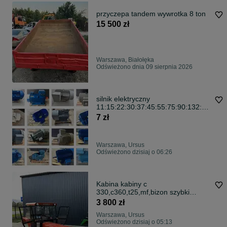
przyczepa tandem wywrotka 8 ton
15 500 zł
Warszawa, Białołęka
Odświeżono dnia 09 sierpnia 2026
silnik elektryczny
11:15:22:30:37:45:55:75:90:132:16
0:200:250:400kW
7 zł
Warszawa, Ursus
Odświeżono dzisiaj o 06:26
Kabina kabiny c
330,c360,t25,mf,bizon szybki
transport
3 800 zł
Warszawa, Ursus
Odświeżono dzisiaj o 05:13