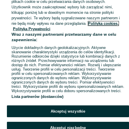
plikach cookie w celu przetwarzania danych osobowych.
Masz coś, czego już nie potrzebujesz i chętnie podasz dalej? meble - Warszawa - oddaj za darmo w kategorii Oddam za darmo
Zobacz Więc
Użytkownik może zaakceptować wybory lub zarządzać nimi,
klikając poniżej lub w dowolnym momencie na stronie polityki
prywatności. Te wybory będą sygnalizowane naszym partnerom i
Mapa kategorii
nie będą miały wpływu na dane przeglądania.
Polityka cookies,
Mapa miejscowości
Polityka Prywatności
Wraz z naszymi partnerami przetwarzamy dane w celu
Mapa ministron
zapewnienia:
Popularne wyszukiwania
Użycie dokładnych danych geolokalizacyjnych. Aktywne
skanowanie charakterystyki urządzenia do celów identyfikacji.
Rozumienie odbiorców dzięki statystyce lub kombinacji danych z
różnych źródeł. Przechowywanie informacji na urządzeniu lub
dostęp do nich. Pomiar efektywności reklam. Rozwój i ulepszanie
usług. Tworzenie profili w celu personalizacji treści. Tworzenie
profili w celu spersonalizowanych reklam. Wykorzystywanie
ograniczonych danych do wyboru reklam. Wykorzystywanie
ograniczonych danych do wyboru treści. Pomiar efektywności
treści. Wykorzystanie profili do wyboru spersonalizowanych reklam.
Wykorzystywanie profili w celu doboru spersonalizowanych treści.
Lista partnerów (dostawców)
Akceptuj wszystkie
Akceptuj niezbędne