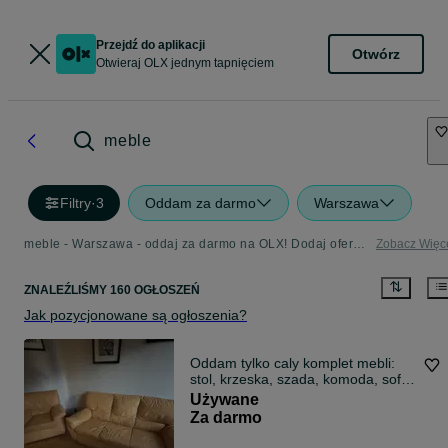
Przejdź do aplikacji
Otwórz
Otwieraj OLX jednym tapnięciem
meble
Filtry
·
3
Oddam za darmo
Warszawa
meble - Warszawa - oddaj za darmo na OLX! Dodaj ofertę w kategorii Oddam za Darmo
Zobacz Więc
ZNALEŹLIŚMY 160 OGŁOSZEŃ
Jak pozycjonowane są ogłoszenia?
Oddam tylko caly komplet mebli:
stol, krzeska, szada, komoda, sofa,
fotel
Używane
Za darmo