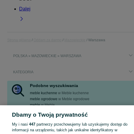
Dalej
Strona główna
Oddam za darmo
Mazowieckie
Warszawa
POLSKA » MAZOWIECKIE » WARSZAWA
KATEGORIA
Podobne wyszukiwania
meble kuchenne
w
Meble kuchenne
meble ogrodowe
w
Meble ogrodowe
meble
w
Meble
meble kuchenne używane
w
Meble kuchenne
Dbamy o Twoją prywatność
meble do salonu
w
Meble
My i nasi
447
partnerzy przechowujemy lub uzyskujemy dostęp do
Zobacz Więcej
informacji na urządzeniu, takich jak unikalne identyfikatory w