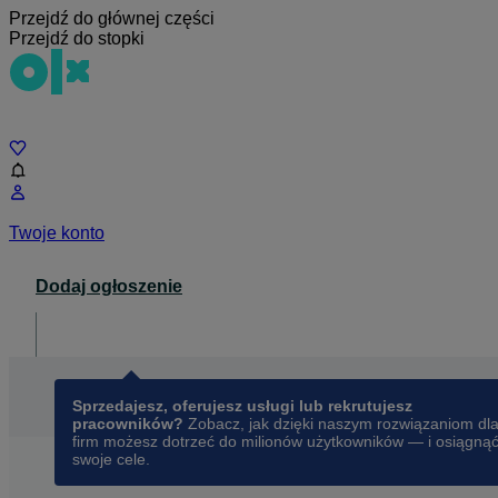
Przejdź do głównej części
Przejdź do stopki
Czat
Twoje konto
Dodaj ogłoszenie
Dla biznesu
opens in a new tab
Sprzedajesz, oferujesz usługi lub rekrutujesz
pracowników?
Zobacz, jak dzięki naszym rozwiązaniom dl
firm możesz dotrzeć do milionów użytkowników — i osiągną
swoje cele.