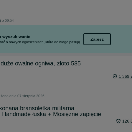
j o 09:54
to wyszukiwanie
Zapisz
ać o nowych ogłoszeniach, które do niego pasują.
 ,duże owalne ogniwa, złoto 585
1 369,
eżono dnia 07 sierpnia 2026
onana bransoletka militarna
. Handmade łuska + Mosiężne zapięcie
126,