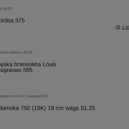
 o 09:20
 próba 375
2 2
eżono dzisiaj o 09:28
męska bransoleta Louis
 ogniowo 585
wieżono dnia 07 sierpnia 2026
a damska 750 (18K) 19 cm waga 51,25