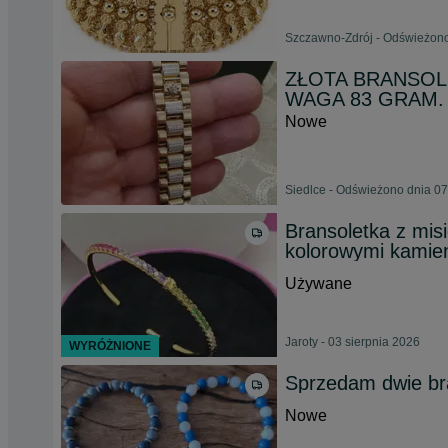
Szczawno-Zdrój - Odświeżono 
ZŁOTA BRANSOLET
WAGA 83 GRAM. 
Nowe
Siedlce - Odświeżono dnia 07
Bransoletka z mis
kolorowymi kamie
Używane
Jaroty - 03 sierpnia 2026
WYRÓŻNIONE
Sprzedam dwie br
Nowe