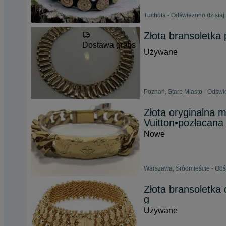
Tuchola - Odświeżono dzisiaj
Złota bransoletka
Dostawa gratis
Używane
Poznań, Stare Miasto - Odświ
Złota oryginalna 
Vuitton•pozłacana
Nowe
Warszawa, Śródmieście - Odś
Złota bransoletk
g
Używane