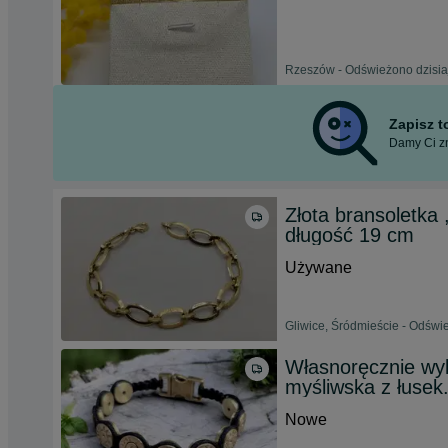
Rzeszów - Odświeżono dzisia
Zapisz 
Damy Ci zn
Złota bransoletka
długość 19 cm
Używane
Gliwice, Śródmieście - Odświ
Własnoręcznie wyk
myśliwska z łusek
Nowe