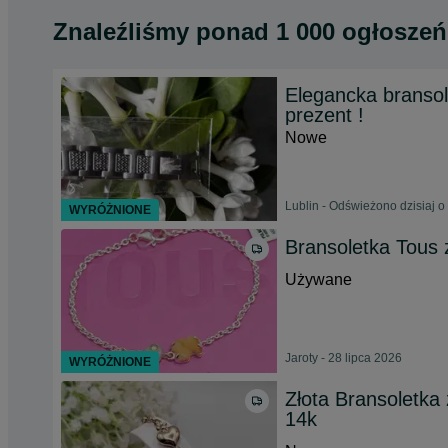
Znaleźliśmy
ponad
1 000 ogłoszeń
Elegancka bransol
prezent !
Nowe
Lublin - Odświeżono dzisiaj o
WYRÓŻNIONE
Bransoletka Tous 
Używane
Jaroty - 28 lipca 2026
WYRÓŻNIONE
Złota Bransoletka
14k