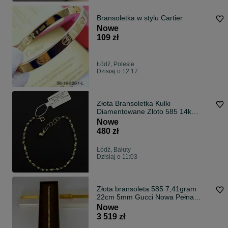
Bransoletka w stylu Cartier
Nowe
109 zł
Łódź, Polesie
Dzisiaj o 12:17
Złota Bransoletka Kulki
Diamentowane Złoto 585 14k
Subtelna Delikatna Nowa Sklep
Nowe
Cudo
480 zł
Łódź, Bałuty
Dzisiaj o 11:03
Złota bransoleta 585 7,41gram
22cm 5mm Gucci Nowa Pełna
WYSYŁKA GRATIS
Nowe
3 519 zł