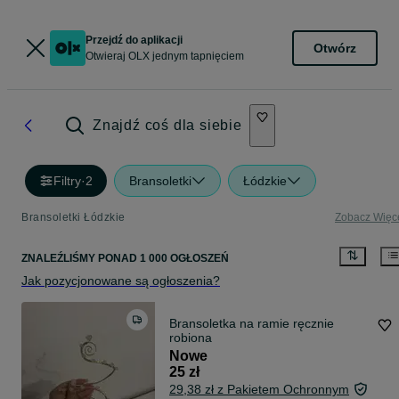
Przejdź do aplikacji
Otwórz
Otwieraj OLX jednym tapnięciem
Znajdź coś dla siebie
Filtry
·
2
Bransoletki
Łódzkie
Bransoletki Łódzkie
Zobacz Więc
ZNALEŹLIŚMY
PONAD
1 000 OGŁOSZEŃ
Jak pozycjonowane są ogłoszenia?
Bransoletka na ramie ręcznie
robiona
Nowe
25 zł
29,38 zł z Pakietem Ochronnym