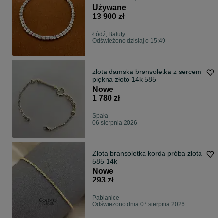
(wycena na 20 000zł)
Używane
13 900 zł
Łódź, Bałuty
Odświeżono dzisiaj o 15:49
złota damska bransoletka z sercem
piękna złoto 14k 585
Nowe
1 780 zł
Spała
06 sierpnia 2026
Złota bransoletka korda próba złota
585 14k
Nowe
293 zł
Pabianice
Odświeżono dnia 07 sierpnia 2026