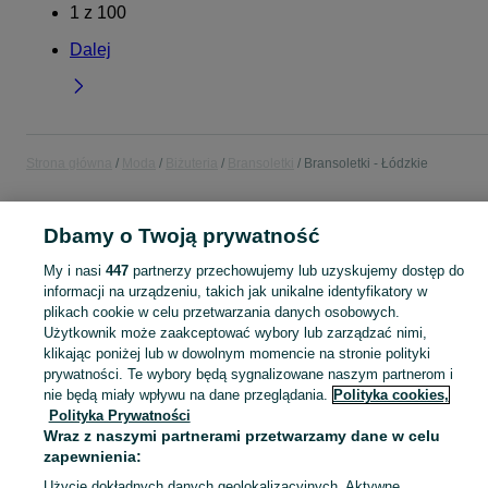
1
z
100
Dalej
Strona główna
Moda
Biżuteria
Bransoletki
Bransoletki - Łódzkie
POLSKA » ŁÓDZKIE
Dbamy o Twoją prywatność
My i nasi
447
partnerzy przechowujemy lub uzyskujemy dostęp do
KATEGORIA
informacji na urządzeniu, takich jak unikalne identyfikatory w
plikach cookie w celu przetwarzania danych osobowych.
Użytkownik może zaakceptować wybory lub zarządzać nimi,
Zobacz Więc
Szeroki wybór bransoletek Łódzkie ▶️ srebrne, złote, z kamieniami i zawieszkami ✅ Nowe i używane ✌ Porównaj ceny i wybierz ofertę na OLX.pl!
klikając poniżej lub w dowolnym momencie na stronie polityki
prywatności. Te wybory będą sygnalizowane naszym partnerom i
Mapa kategorii
nie będą miały wpływu na dane przeglądania.
Polityka cookies,
Polityka Prywatności
Mapa miejscowości
Wraz z naszymi partnerami przetwarzamy dane w celu
Mapa ministron
zapewnienia:
Popularne wyszukiwania
Użycie dokładnych danych geolokalizacyjnych. Aktywne