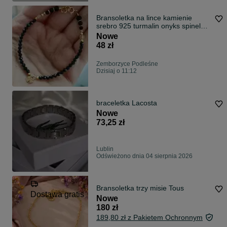
Bransoletka na lince kamienie
srebro 925 turmalin onyks spinel
cytryn
Nowe
48 zł
Zemborzyce Podleśne
Dzisiaj o 11:12
braceletka Lacosta
Nowe
73,25 zł
Lublin
Odświeżono dnia 04 sierpnia 2026
Bransoletka trzy misie Tous
Dostawa gratis
Nowe
180 zł
189,80 zł z Pakietem Ochronnym