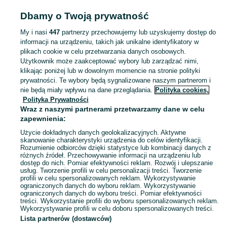
POLSKA » LUBELSKIE
Dbamy o Twoją prywatność
My i nasi
447
partnerzy przechowujemy lub uzyskujemy dostęp do
KATEGORIA
informacji na urządzeniu, takich jak unikalne identyfikatory w
plikach cookie w celu przetwarzania danych osobowych.
Użytkownik może zaakceptować wybory lub zarządzać nimi,
Zobacz Więc
Szeroki wybór bransoletek Lubelskie ▶️ srebrne, złote, z kamieniami i zawieszkami ✅ Nowe i używane ✌ Porównaj ceny i wybierz ofertę na OLX.pl!
klikając poniżej lub w dowolnym momencie na stronie polityki
prywatności. Te wybory będą sygnalizowane naszym partnerom i
nie będą miały wpływu na dane przeglądania.
Polityka cookies,
Mapa kategorii
Polityka Prywatności
Mapa miejscowości
Wraz z naszymi partnerami przetwarzamy dane w celu
zapewnienia:
Mapa ministron
Użycie dokładnych danych geolokalizacyjnych. Aktywne
Popularne wyszukiwania
skanowanie charakterystyki urządzenia do celów identyfikacji.
Rozumienie odbiorców dzięki statystyce lub kombinacji danych z
różnych źródeł. Przechowywanie informacji na urządzeniu lub
dostęp do nich. Pomiar efektywności reklam. Rozwój i ulepszanie
usług. Tworzenie profili w celu personalizacji treści. Tworzenie
profili w celu spersonalizowanych reklam. Wykorzystywanie
ograniczonych danych do wyboru reklam. Wykorzystywanie
ograniczonych danych do wyboru treści. Pomiar efektywności
treści. Wykorzystanie profili do wyboru spersonalizowanych reklam.
Wykorzystywanie profili w celu doboru spersonalizowanych treści.
Lista partnerów (dostawców)