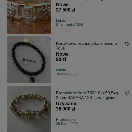
585.Ręcznie Robiona.
Nowe
27 500 zł
Łuków
01 sierpnia 2026
Koralikowa bransoletka z misiem
Tous
Nowe
90 zł
Lublin
28 lipca 2026
Bransoleta złota 750(18k) 59,54g,
22cm BARAKA 18K , znak gwiazdy
i 1045 VI męska lita Vicenza
Używane
36 900 zł
Hrubieszów
29 lipca 2026