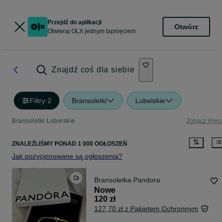
Przejdź do aplikacji
Otwórz
Otwieraj OLX jednym tapnięciem
Znajdź coś dla siebie
Filtry
·
2
Bransoletki
Lubelskie
Bransoletki Lubelskie
Zobacz Więc
ZNALEŹLIŚMY
PONAD
1 000 OGŁOSZEŃ
Jak pozycjonowane są ogłoszenia?
Bransoletka Pandora
Nowe
120 zł
127,70 zł z Pakietem Ochronnym