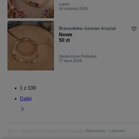
Lublin
04 sierpnia 2026
Bransoletka różaniec krzyżyk
Nowe
50 zł
Zemborzyce Podleśne
27 lipca 2026
1
z
100
Dalej
Strona główna
Moda
Biżuteria
Bransoletki
Bransoletki - Lubelskie