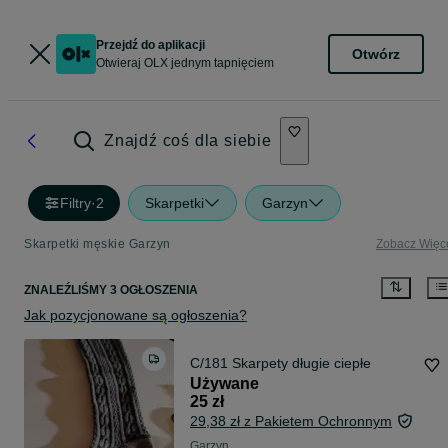
Przejdź do aplikacji
Otwórz
Otwieraj OLX jednym tapnięciem
Znajdź coś dla siebie
Filtry
·
2
Skarpetki
Garzyn
Skarpetki męskie Garzyn
Zobacz Więc
ZNALEŹLIŚMY 3 OGŁOSZENIA
Jak pozycjonowane są ogłoszenia?
C/181 Skarpety długie ciepłe
Używane
25 zł
29,38 zł z Pakietem Ochronnym
Garzyn