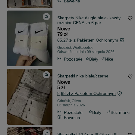
Bawełna
Skarpety Nike długie białe- każdy
rozmiar CENA za 6 par
Nowe
79 zł
85,27 zł z Pakietem Ochronnym
Grodzisk Wielkopolski
Odświeżono dnia 09 sierpnia 2026
Pozostałe
Biały
Nike
Skarpetki nike białe/czarne
Nowe
5 zł
8,68 zł z Pakietem Ochronnym
Gdańsk, Oliwa
06 sierpnia 2026
Pozostałe
Biały
Bez marki
Bawełna
Skarpetki !!! 12 par !!! Okazja !!!