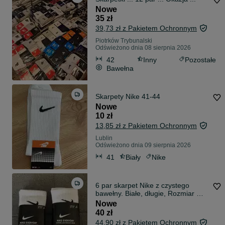
Nowe
35 zł
39,73 zł z Pakietem Ochronnym
Piotrków Trybunalski
Odświeżono dnia 08 sierpnia 2026
42
Inny
Pozostałe
Bawełna
Skarpety Nike 41-44
Nowe
10 zł
13,85 zł z Pakietem Ochronnym
Lublin
Odświeżono dnia 09 sierpnia 2026
41
Biały
Nike
6 par skarpet Nike z czystego
bawełny. Białe, długie, Rozmiar M /
L
Nowe
40 zł
44,90 zł z Pakietem Ochronnym