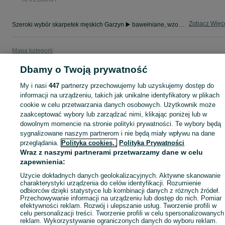
Zobacz Więc
Szeroki wybór skarpetek męskich Garzyn ▶️ bawełniane, wzorzyste, stopki i termiczne ✅ Nowe i używane w dobrych cenach ✌ Sprawdź oferty na OLX.pl!
Mapa kategorii
Mapa miejscowości
Dbamy o Twoją prywatność
Mapa ministron
My i nasi
447
partnerzy przechowujemy lub uzyskujemy dostęp do
Popularne wyszukiwania
informacji na urządzeniu, takich jak unikalne identyfikatory w plikach
cookie w celu przetwarzania danych osobowych. Użytkownik może
zaakceptować wybory lub zarządzać nimi, klikając poniżej lub w
dowolnym momencie na stronie polityki prywatności. Te wybory będą
sygnalizowane naszym partnerom i nie będą miały wpływu na dane
przeglądania.
Polityka cookies,
Polityka Prywatności
Wraz z naszymi partnerami przetwarzamy dane w celu
zapewnienia:
Użycie dokładnych danych geolokalizacyjnych. Aktywne skanowanie
charakterystyki urządzenia do celów identyfikacji. Rozumienie
odbiorców dzięki statystyce lub kombinacji danych z różnych źródeł.
Przechowywanie informacji na urządzeniu lub dostęp do nich. Pomiar
efektywności reklam. Rozwój i ulepszanie usług. Tworzenie profili w
celu personalizacji treści. Tworzenie profili w celu spersonalizowanych
reklam. Wykorzystywanie ograniczonych danych do wyboru reklam.