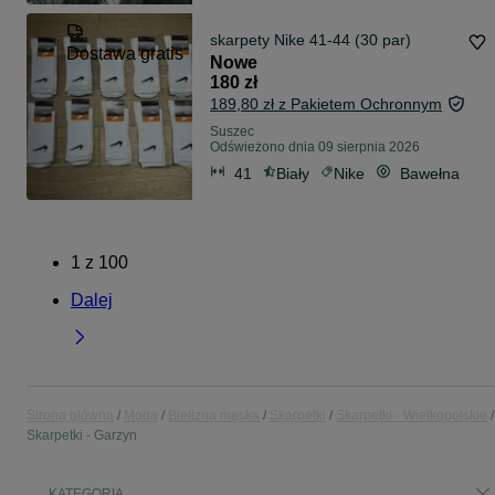
skarpety Nike 41-44 (30 par)
Dostawa gratis
Nowe
180 zł
189,80 zł z Pakietem Ochronnym
Suszec
Odświeżono dnia 09 sierpnia 2026
41
Biały
Nike
Bawełna
1
z
100
Dalej
Strona główna
Moda
Bielizna męska
Skarpetki
Skarpetki - Wielkopolskie
Skarpetki - Garzyn
KATEGORIA