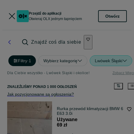
Przejdź do aplikacji
Otwórz
Otwieraj OLX jednym tapnięciem
Znajdź coś dla siebie
Filtry
·
1
Wybierz kategorię
Lwówek Śląski
Dla Ciebie wszystko - Lwówek Śląski i okolice!
Zobacz Więc
ZNALEŹLIŚMY
PONAD
1 000 OGŁOSZEŃ
Jak pozycjonowane są ogłoszenia?
Rurka przewód klimatyzacji BMW 6
E63 3.0i
Używane
69 zł