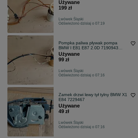
A2114701441
Używane
199 zł
Lwówek Śląski
Odświeżono dzisiaj o 07:19
Pompka paliwa pływak pompa
BMW I E81 E87 2.0D 7190943
7190944
Używane
99 zł
Lwówek Śląski
Odświeżono dzisiaj o 07:16
Zamek drzwi lewy tył tylny BMW X1
E84 7229467
Używane
49 zł
Lwówek Śląski
Odświeżono dzisiaj o 07:16