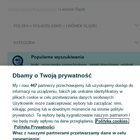
Strona główna
Dolnośląskie
Lwówek Śląski
POLSKA » DOLNOŚLĄSKIE » LWÓWEK ŚLĄSKI
KATEGORIA
Popularne wyszukiwania
kotki
przyczepka samochodowa
zamki dmuchane
wiatrak
kamień polny
płyty
ponad słowami cz 1 i 2
regał
Dbamy o Twoją prywatność
Zobacz Więcej
My i nasi
447
partnerzy przechowujemy lub uzyskujemy dostęp do
informacji na urządzeniu, takich jak unikalne identyfikatory w
plikach cookie w celu przetwarzania danych osobowych.
Skorzystaj z największego serwisu ogłoszeniowego - Lwówek Śląski i okolice! Kupuj to, czego pragniesz i sprzedawaj to, czego już nie potrzebujesz!
Zobacz Więc
Użytkownik może zaakceptować wybory lub zarządzać nimi,
klikając poniżej lub w dowolnym momencie na stronie polityki
Mapa kategorii
prywatności. Te wybory będą sygnalizowane naszym partnerom i
Mapa miejscowości
nie będą miały wpływu na dane przeglądania.
Polityka cookies,
Polityka Prywatności
Mapa ministron
Wraz z naszymi partnerami przetwarzamy dane w celu
Popularne wyszukiwania
zapewnienia: