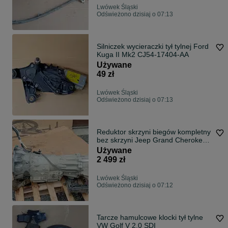
Lwówek Śląski
Odświeżono dzisiaj o 07:13
Silniczek wycieraczki tył tylnej Ford
Kuga II Mk2 CJ54-17404-AA
Używane
49 zł
Lwówek Śląski
Odświeżono dzisiaj o 07:13
Reduktor skrzyni biegów kompletny
bez skrzyni Jeep Grand Cherokee
IV WK2 3.0 CRD 52853665AD
Używane
2 499 zł
Lwówek Śląski
Odświeżono dzisiaj o 07:12
Tarcze hamulcowe klocki tył tylne
VW Golf V 2.0 SDI