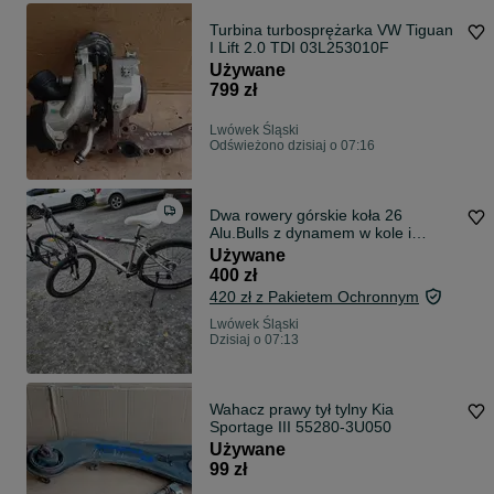
Turbina turbosprężarka VW Tiguan
I Lift 2.0 TDI 03L253010F
Używane
799 zł
Lwówek Śląski
Odświeżono dzisiaj o 07:16
Dwa rowery górskie koła 26
Alu.Bulls z dynamem w kole i
światłem.
Używane
400 zł
420 zł z Pakietem Ochronnym
Lwówek Śląski
Dzisiaj o 07:13
Wahacz prawy tył tylny Kia
Sportage III 55280-3U050
Używane
99 zł