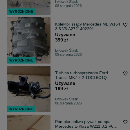
Lwówek Śląski
08 sierpnia 2026
WYRÓŻNIONE
Kolektor ssący Mercedes ML W164
3.5 V6 A2721402201
Używane
399 zł
Lwówek Śląski
08 sierpnia 2026
WYRÓŻNIONE
Turbina turbosprężarka Ford
Transit MK7 2.2 TDCI 6C1Q-
6K682-CD
Używane
199 zł
Lwówek Śląski
06 sierpnia 2026
WYRÓŻNIONE
Pompka paliwa pływak pompa
Mercedes E-Klasa W211 3.2 V6