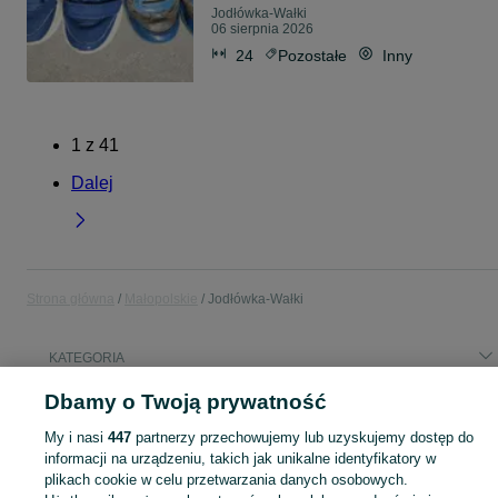
Jodłówka-Wałki
06 sierpnia 2026
24
Pozostałe
Inny
1
z
41
Dalej
Strona główna
Małopolskie
Jodłówka-Wałki
KATEGORIA
Dbamy o Twoją prywatność
Popularne wyszukiwania
My i nasi
447
partnerzy przechowujemy lub uzyskujemy dostęp do
bmw z4
citroen ds3
informacji na urządzeniu, takich jak unikalne identyfikatory w
plikach cookie w celu przetwarzania danych osobowych.