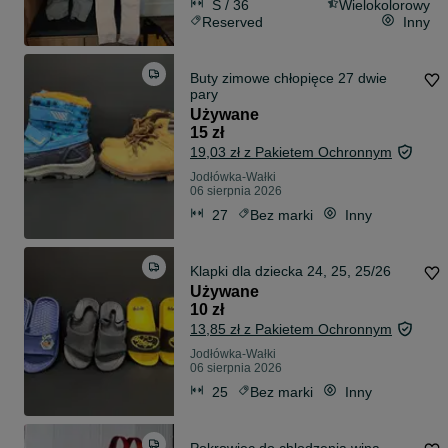
S / 36
Wielokolorowy
Reserved
Inny
Buty zimowe chłopięce 27 dwie
pary
Używane
15 zł
19,03 zł z Pakietem Ochronnym
Jodłówka-Wałki
06 sierpnia 2026
27
Bez marki
Inny
Klapki dla dziecka 24, 25, 25/26
Używane
10 zł
13,85 zł z Pakietem Ochronnym
Jodłówka-Wałki
06 sierpnia 2026
25
Bez marki
Inny