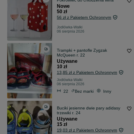
Pokrowiec do chlodzenia wina
Nowe
50 zł
56 zł z Pakietem Ochronnym
Jodłówka-Wałki
06 sierpnia 2026
Trampki + pantofle Zygzak
McQueen r. 22
Używane
10 zł
13,85 zł z Pakietem Ochronnym
Jodłówka-Wałki
06 sierpnia 2026
22
Bez marki
Inny
Buciki jesienne dwie pary adidasy
trzewiki r. 24
Używane
15 zł
19,03 zł z Pakietem Ochronnym