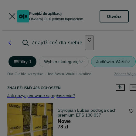
Przejdź do aplikacji
Otwórz
Otwieraj OLX jednym tapnięciem
Znajdź coś dla siebie
Filtry
·
1
Wybierz kategorię
Jodłówka-Wałki
Dla Ciebie wszystko - Jodłówka-Wałki i okolice!
Zobacz Więc
ZNALEŹLIŚMY 406 OGŁOSZEŃ
Jak pozycjonowane są ogłoszenia?
Styropian Lubau podłoga dach
premium EPS 100 037
Nowe
78 zł