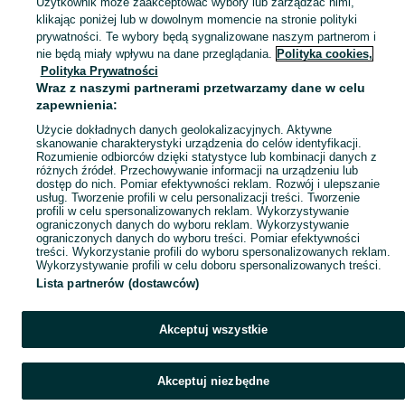
Użytkownik może zaakceptować wybory lub zarządzać nimi,
Skorzystaj z największego serwisu ogłoszeniowego - Jodłówka-Wałki i okolice! Kupuj to, czego pragniesz i sprzedawaj to, czego już nie potrzebujesz!
Zobacz Więc
klikając poniżej lub w dowolnym momencie na stronie polityki
prywatności. Te wybory będą sygnalizowane naszym partnerom i
Mapa kategorii
nie będą miały wpływu na dane przeglądania.
Polityka cookies,
Mapa miejscowości
Polityka Prywatności
Wraz z naszymi partnerami przetwarzamy dane w celu
Mapa ministron
zapewnienia:
Popularne wyszukiwania
Użycie dokładnych danych geolokalizacyjnych. Aktywne
skanowanie charakterystyki urządzenia do celów identyfikacji.
Rozumienie odbiorców dzięki statystyce lub kombinacji danych z
różnych źródeł. Przechowywanie informacji na urządzeniu lub
dostęp do nich. Pomiar efektywności reklam. Rozwój i ulepszanie
usług. Tworzenie profili w celu personalizacji treści. Tworzenie
profili w celu spersonalizowanych reklam. Wykorzystywanie
ograniczonych danych do wyboru reklam. Wykorzystywanie
ograniczonych danych do wyboru treści. Pomiar efektywności
treści. Wykorzystanie profili do wyboru spersonalizowanych reklam.
Wykorzystywanie profili w celu doboru spersonalizowanych treści.
Lista partnerów (dostawców)
Akceptuj wszystkie
Akceptuj niezbędne