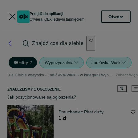
Przejdź do aplikacji
Otwórz
Otwieraj OLX jednym tapnięciem
Znajdź coś dla siebie
Filtry
·
2
Wypożyczalnia
Jodłówka-Wałki
Dla Ciebie wszystko - Jodłówka-Wałki - w kategorii Wypożyczalnia
Zobacz Więc
ZNALEŹLIŚMY 1 OGŁOSZENIE
Jak pozycjonowane są ogłoszenia?
Dmuchaniec Pirat duży
1 zł