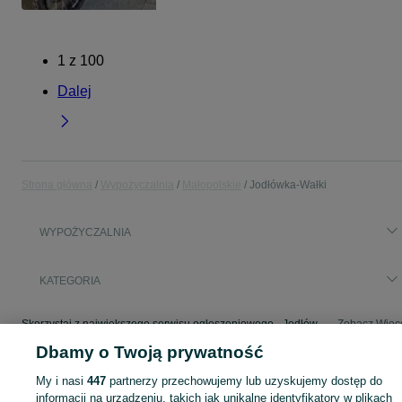
1
z
100
Dalej
Strona główna
Wypożyczalnia
Małopolskie
Jodłówka-Wałki
WYPOŻYCZALNIA
KATEGORIA
Skorzystaj z największego serwisu ogłoszeniowego - Jodłówka-Wałki i okolice! - kupuj lub sprzedawaj jeszcze wygodniej w kategorii Wypożyczalnia!
Zobacz Więc
Dbamy o Twoją prywatność
Mapa kategorii
My i nasi
447
partnerzy przechowujemy lub uzyskujemy dostęp do
Mapa miejscowości
informacji na urządzeniu, takich jak unikalne identyfikatory w plikach