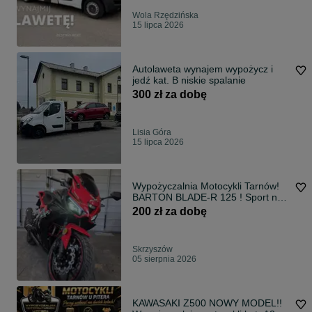
Wola Rzędzińska
15 lipca 2026
Autolaweta wynajem wypożycz i
jedź kat. B niskie spalanie
300 zł za dobę
Lisia Góra
15 lipca 2026
Wypożyczalnia Motocykli Tarnów!
BARTON BLADE-R 125 ! Sport na
wynajem motocykl
200 zł za dobę
Skrzyszów
05 sierpnia 2026
KAWASAKI Z500 NOWY MODEL!!