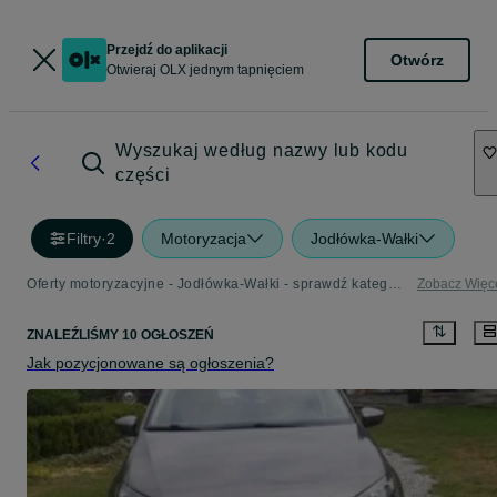
Przejdź do aplikacji
Otwórz
Otwieraj OLX jednym tapnięciem
Wyszukaj według nazwy lub kodu
części
Filtry
·
2
Motoryzacja
Jodłówka-Wałki
Oferty motoryzacyjne - Jodłówka-Wałki - sprawdź kategorię Motoryzacja
Zobacz Więc
ZNALEŹLIŚMY 10 OGŁOSZEŃ
Jak pozycjonowane są ogłoszenia?