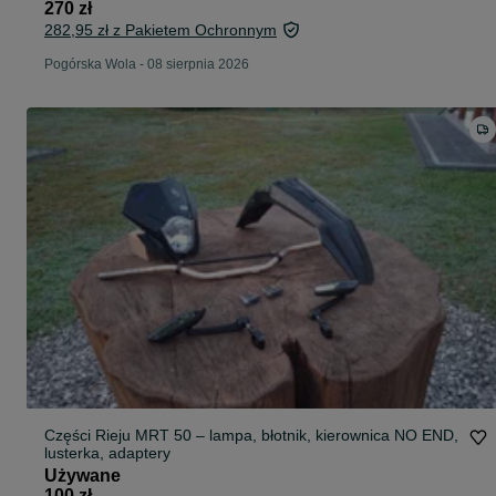
270 zł
282,95 zł z Pakietem Ochronnym
Pogórska Wola
-
08 sierpnia 2026
Części Rieju MRT 50 – lampa, błotnik, kierownica NO END,
lusterka, adaptery
Używane
100 zł