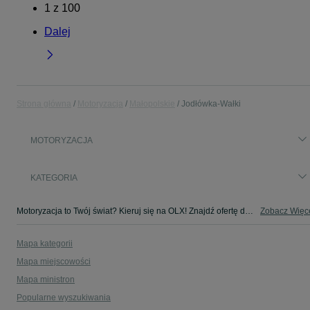
1
z
100
Dalej
Strona główna
Motoryzacja
Małopolskie
Jodłówka-Wałki
MOTORYZACJA
KATEGORIA
Motoryzacja to Twój świat? Kieruj się na OLX! Znajdź ofertę dla siebie w kategorii Motoryzacja na OLX - Jodłówka-Wałki i okolice!
Zobacz Więc
Mapa kategorii
Mapa miejscowości
Mapa ministron
Popularne wyszukiwania