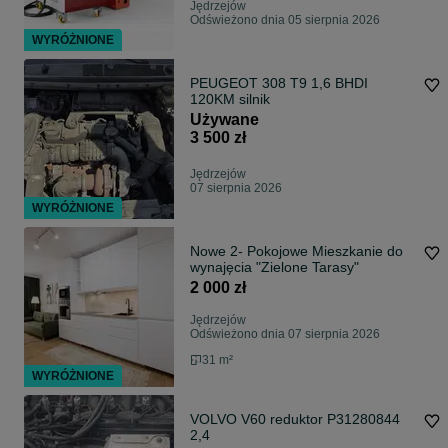
Jędrzejów
Odświeżono dnia 05 sierpnia 2026
WYRÓŻNIONE
PEUGEOT 308 T9 1,6 BHDI
120KM silnik
Używane
3 500 zł
Jędrzejów
07 sierpnia 2026
WYRÓŻNIONE
Nowe 2- Pokojowe Mieszkanie do
wynajęcia "Zielone Tarasy"
2 000 zł
Jędrzejów
Odświeżono dnia 07 sierpnia 2026
31 m²
WYRÓŻNIONE
VOLVO V60 reduktor P31280844
2,4