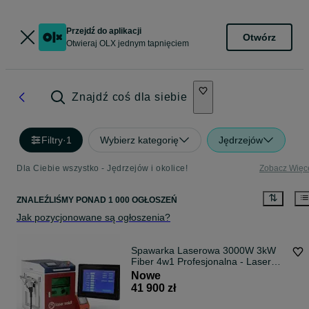
Przejdź do aplikacji
Otwórz
Otwieraj OLX jednym tapnięciem
Znajdź coś dla siebie
Filtry
·
1
Wybierz kategorię
Jędrzejów
Dla Ciebie wszystko - Jędrzejów i okolice!
Zobacz Więc
ZNALEŹLIŚMY
PONAD
1 000 OGŁOSZEŃ
Jak pozycjonowane są ogłoszenia?
Spawarka Laserowa 3000W 3kW
Fiber 4w1 Profesjonalna - Laser
Sokół
Nowe
41 900 zł