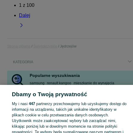
1
z
100
Dalej
Strona główna
Świętokrzyskie
Jędrzejów
KATEGORIA
Popularne wyszukiwania
samsung
renault kangoo
mieszkanie do wynajęcia
claas dominator
groszek
praca
kierowca kat d
kantówka
Dbamy o Twoją prywatność
Zobacz Więcej
My i nasi
447
partnerzy przechowujemy lub uzyskujemy dostęp do
informacji na urządzeniu, takich jak unikalne identyfikatory w
Skorzystaj z największego serwisu ogłoszeniowego - Jędrzejów i okolice! Kupuj to, czego pragniesz i sprzedawaj to, czego już nie potrzebujesz!
Zobacz Więc
plikach cookie w celu przetwarzania danych osobowych.
Użytkownik może zaakceptować wybory lub zarządzać nimi,
klikając poniżej lub w dowolnym momencie na stronie polityki
Mapa kategorii
prywatności. Te wybory będą sygnalizowane naszym partnerom i