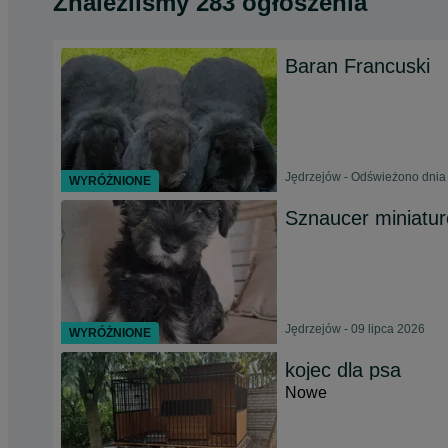
Znaleźliśmy 283 ogłoszenia
Baran Francuski
Jędrzejów - Odświeżono dnia 
WYRÓŻNIONE
Sznaucer miniatu
Jędrzejów - 09 lipca 2026
WYRÓŻNIONE
kojec dla psa
Nowe