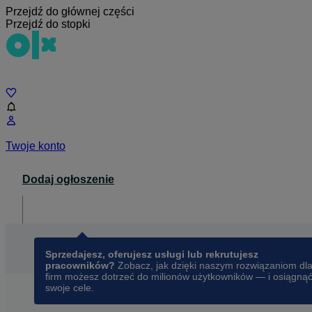
Przejdź do głównej części
Przejdź do stopki
Czat
Twoje konto
Dodaj ogłoszenie
Dla biznesu
opens in a new tab
Sprzedajesz, oferujesz usługi lub rekrutujesz
pracowników?
Zobacz, jak dzięki naszym rozwiązaniom dl
firm możesz dotrzeć do milionów użytkowników — i osiągną
swoje cele.