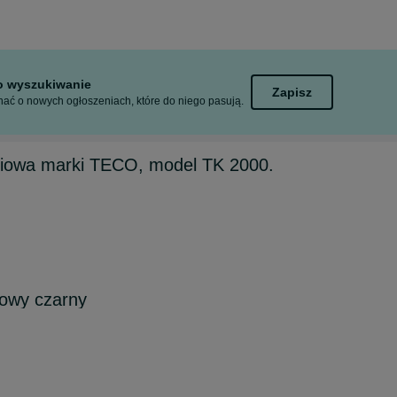
to wyszukiwanie
Zapisz
ać o nowych ogłoszeniach, które do niego pasują.
riowa marki TECO, model TK 2000.
rowy czarny