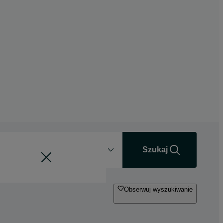
Odległość
+0 km
Szukaj
Obserwuj wyszukiwanie