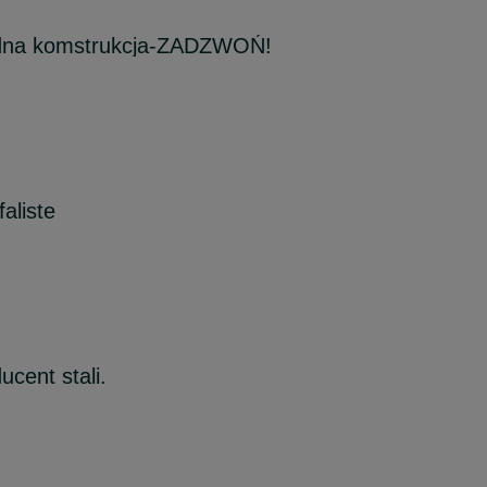
lidna komstrukcja-ZADZWOŃ!
aliste
ucent stali.