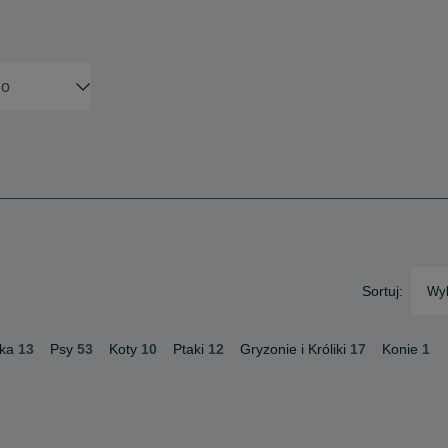
Sortuj:
Wyb
ka
13
Psy
53
Koty
10
Ptaki
12
Gryzonie i Króliki
17
Konie
1