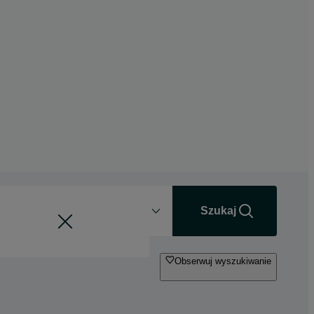
Odległość
+0 km
Szukaj
Obserwuj wyszukiwanie