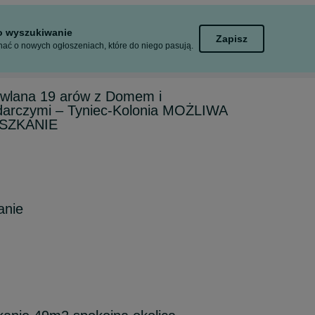
to wyszukiwanie
Zapisz
ać o nowych ogłoszeniach, które do niego pasują.
owlana 19 arów z Domem i
arczymi – Tyniec-Kolonia MOŻLIWA
ESZKANIE
anie