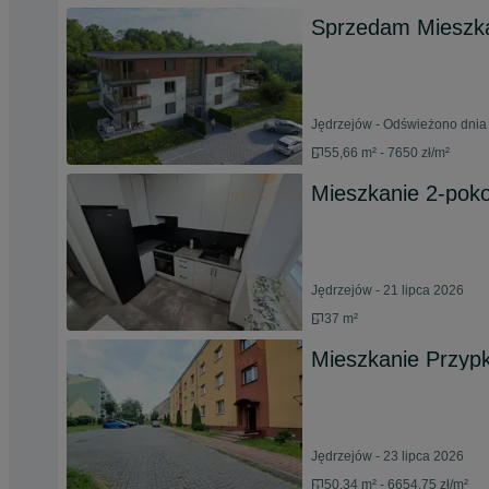
Sprzedam Mieszka
Jędrzejów - Odświeżono dnia 
55,66 m² - 7650 zł/m²
Mieszkanie 2-poko
Jędrzejów - 21 lipca 2026
37 m²
Mieszkanie Przyp
Jędrzejów - 23 lipca 2026
50,34 m² - 6654.75 zł/m²