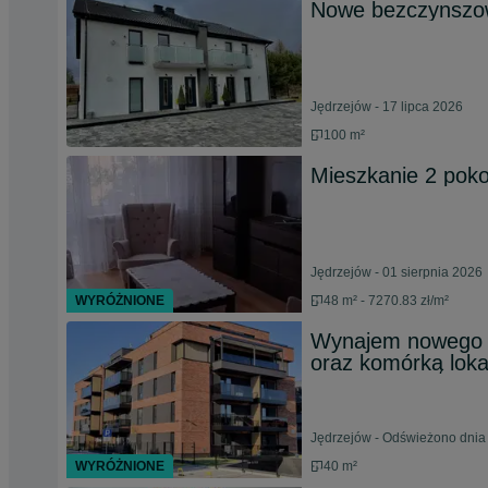
Nowe bezczynszow
Jędrzejów - 17 lipca 2026
100 m²
Mieszkanie 2 poko
Jędrzejów - 01 sierpnia 2026
WYRÓŻNIONE
48 m² - 7270.83 zł/m²
Wynajem nowego m
oraz komórką loka
Jędrzejów - Odświeżono dnia 
WYRÓŻNIONE
40 m²