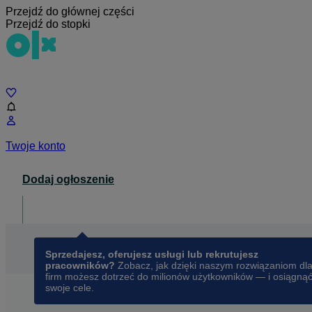
Przejdź do głównej części
Przejdź do stopki
Czat
Twoje konto
Dodaj ogłoszenie
Dla biznesu
opens in a new tab
Sprzedajesz, oferujesz usługi lub rekrutujesz
pracowników?
Zobacz, jak dzięki naszym rozwiązaniom dl
firm możesz dotrzeć do milionów użytkowników — i osiągną
swoje cele.