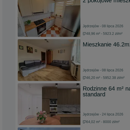
2 pokojowe mieszk
Jędrzejów - 08 lipca 2026
48,96 m² - 5923.2 zł/m²
Mieszkanie 46.2m
Jędrzejów - 08 lipca 2026
46,20 m² - 5952.38 zł/m²
Rodzinne 64 m² na
standard
Jędrzejów - 24 lipca 2026
64,02 m² - 8000 zł/m²