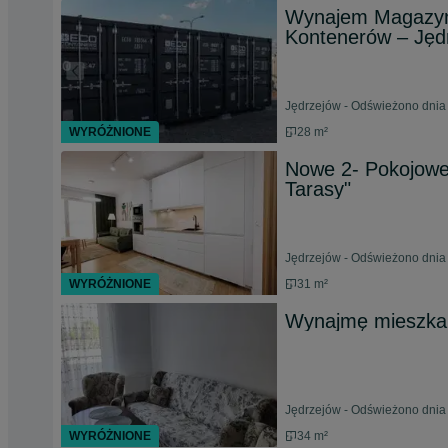
Wynajem Magazyn
Kontenerów – Jęd
Jędrzejów - Odświeżono dnia 
WYRÓŻNIONE
28 m²
Nowe 2- Pokojowe 
Tarasy"
Jędrzejów - Odświeżono dnia 
WYRÓŻNIONE
31 m²
Wynajmę mieszka
Jędrzejów - Odświeżono dnia 
WYRÓŻNIONE
34 m²