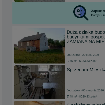
Zapisz 
Damy Ci zn
Duża działka bud
budynkami gospod
ZAMIANA NA MI
Jędrzejów - 20 lipca 2026
75 m² - 5333.33 zł/m²
Sprzedam Mieszk
Jędrzejów - 05 sierpnia 2026
48 m² - 8020.83 zł/m²