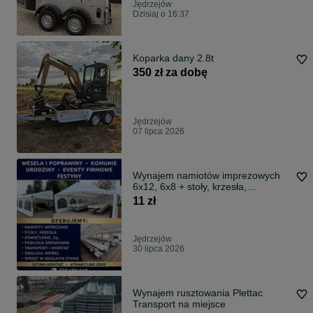
Jędrzejów
Dzisiaj o 16:37
Koparka dany 2.8t
350 zł za dobę
Jędrzejów
07 lipca 2026
Wynajem namiotów imprezowych
6x12, 6x8 + stoły, krzesła,
oświetlenie !
11 zł
Jędrzejów
30 lipca 2026
Wynajem rusztowania Plettac
Transport na miejsce