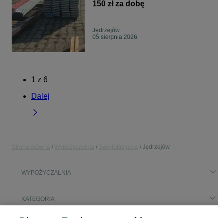
150 zł za dobę
Jędrzejów
05 sierpnia 2026
1
z
6
Dalej
Strona główna
Wypożyczalnia
Świętokrzyskie
Jędrzejów
WYPOŻYCZALNIA
KATEGORIA