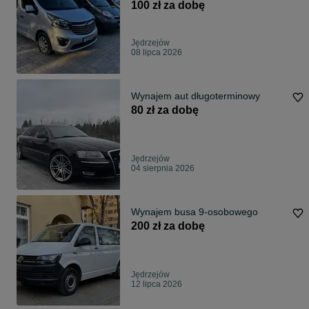
WBUSIE.PL
100 zł za dobę
Jędrzejów
08 lipca 2026
Wynajem aut długoterminowy
80 zł za dobę
Jędrzejów
04 sierpnia 2026
Wynajem busa 9-osobowego
200 zł za dobę
Jędrzejów
12 lipca 2026