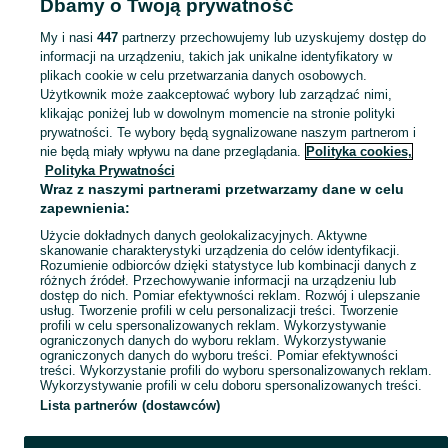
Dbamy o Twoją prywatność
Popularne wyszukiwania
wynajem zagęszczarki
My i nasi
447
partnerzy przechowujemy lub uzyskujemy dostęp do
informacji na urządzeniu, takich jak unikalne identyfikatory w
plikach cookie w celu przetwarzania danych osobowych.
Skorzystaj z największego serwisu ogłoszeniowego - Jędrzejów i okolice! - kupuj lub sprzedawaj jeszcze wygodniej w kategorii Wypożyczalnia!
Zobacz Więc
Użytkownik może zaakceptować wybory lub zarządzać nimi,
klikając poniżej lub w dowolnym momencie na stronie polityki
prywatności. Te wybory będą sygnalizowane naszym partnerom i
Mapa kategorii
nie będą miały wpływu na dane przeglądania.
Polityka cookies,
Mapa miejscowości
Polityka Prywatności
Wraz z naszymi partnerami przetwarzamy dane w celu
Mapa ministron
zapewnienia:
Popularne wyszukiwania
Użycie dokładnych danych geolokalizacyjnych. Aktywne
skanowanie charakterystyki urządzenia do celów identyfikacji.
Rozumienie odbiorców dzięki statystyce lub kombinacji danych z
różnych źródeł. Przechowywanie informacji na urządzeniu lub
dostęp do nich. Pomiar efektywności reklam. Rozwój i ulepszanie
usług. Tworzenie profili w celu personalizacji treści. Tworzenie
profili w celu spersonalizowanych reklam. Wykorzystywanie
ograniczonych danych do wyboru reklam. Wykorzystywanie
ograniczonych danych do wyboru treści. Pomiar efektywności
treści. Wykorzystanie profili do wyboru spersonalizowanych reklam.
Wykorzystywanie profili w celu doboru spersonalizowanych treści.
Lista partnerów (dostawców)