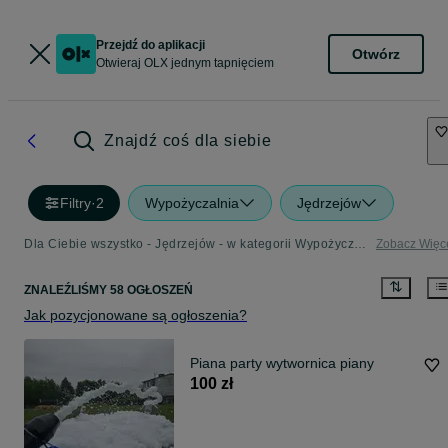
Przejdź do aplikacji
Otwórz
Otwieraj OLX jednym tapnięciem
Znajdź coś dla siebie
Filtry
·
2
Wypożyczalnia
Jędrzejów
Dla Ciebie wszystko - Jędrzejów - w kategorii Wypożyczalnia
Zobacz Więc
ZNALEŹLIŚMY 58 OGŁOSZEŃ
Jak pozycjonowane są ogłoszenia?
Piana party wytwornica piany
100 zł