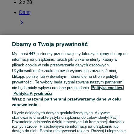
2
z
28
Dalej
Dbamy o Twoją prywatność
Strona główna
Pomorskie
Grabno
My i nasi
447
partnerzy przechowujemy lub uzyskujemy dostęp do
informacji na urządzeniu, takich jak unikalne identyfikatory w
KATEGORIA
plikach cookie w celu przetwarzania danych osobowych.
Użytkownik może zaakceptować wybory lub zarządzać nimi,
Skorzystaj z największego serwisu ogłoszeniowego - Grabno i okolice! Kupuj to, czego pragniesz i sprzedawaj to, czego już nie potrzebujesz!
Zobacz Więc
klikając poniżej lub w dowolnym momencie na stronie polityki
prywatności. Te wybory będą sygnalizowane naszym partnerom i
nie będą miały wpływu na dane przeglądania.
Polityka cookies,
Mapa kategorii
Polityka Prywatności
Mapa miejscowości
Wraz z naszymi partnerami przetwarzamy dane w celu
Mapa ministron
zapewnienia:
Popularne wyszukiwania
Użycie dokładnych danych geolokalizacyjnych. Aktywne
skanowanie charakterystyki urządzenia do celów identyfikacji.
Rozumienie odbiorców dzięki statystyce lub kombinacji danych z
różnych źródeł. Przechowywanie informacji na urządzeniu lub
dostęp do nich. Pomiar efektywności reklam. Rozwój i ulepszanie