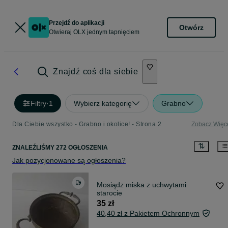
Przejdź do aplikacji
Otwórz
Otwieraj OLX jednym tapnięciem
Znajdź coś dla siebie
Filtry
·
1
Wybierz kategorię
Grabno
Dla Ciebie wszystko - Grabno i okolice! - Strona 2
Zobacz Więc
ZNALEŹLIŚMY 272 OGŁOSZENIA
Jak pozycjonowane są ogłoszenia?
Mosiądz miska z uchwytami
starocie
35 zł
40,40 zł z Pakietem Ochronnym