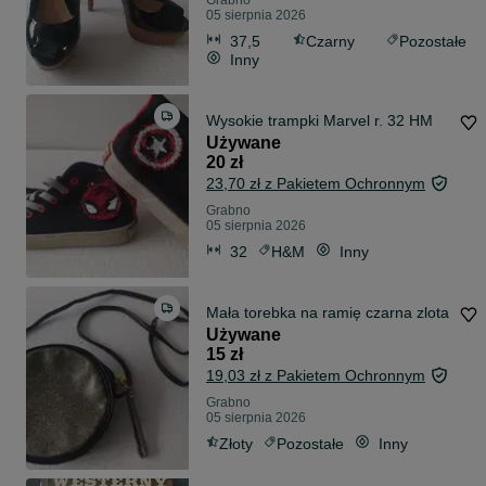
Grabno
05 sierpnia 2026
37,5
Czarny
Pozostałe
Inny
Wysokie trampki Marvel r. 32 HM
Używane
20 zł
23,70 zł z Pakietem Ochronnym
Grabno
05 sierpnia 2026
32
H&M
Inny
Mała torebka na ramię czarna zlota
Używane
15 zł
19,03 zł z Pakietem Ochronnym
Grabno
05 sierpnia 2026
Złoty
Pozostałe
Inny