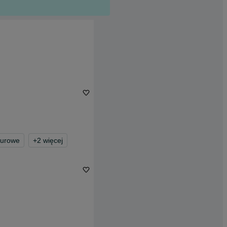
iurowe
+
2
więcej