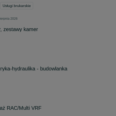
Usługi brukarskie
ierpnia 2026
y, zestawy kamer
tryka-hydraulika - budowlanka
taż RAC/Multi VRF