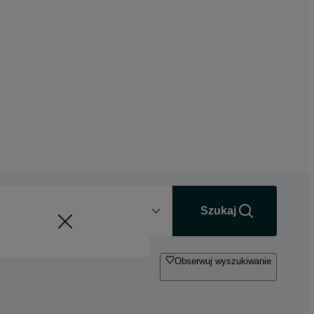
Odległość
+0 km
Szukaj
Obserwuj wyszukiwanie