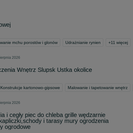
owej
wanie mchu porostów i glonów
Udrażnianie rynien
+
11
więcej
ierpnia 2026
zenia Wnętrz Slupsk Ustka okolice
Konstrukcje kartonowo-gipsowe
Malowanie i tapetowanie wnętrz
ierpnia 2026
a i cegły piec do chleba grille wędzarnie
,kapliczki,schody i tarasy mury ogrodzenia
ty ogrodowe