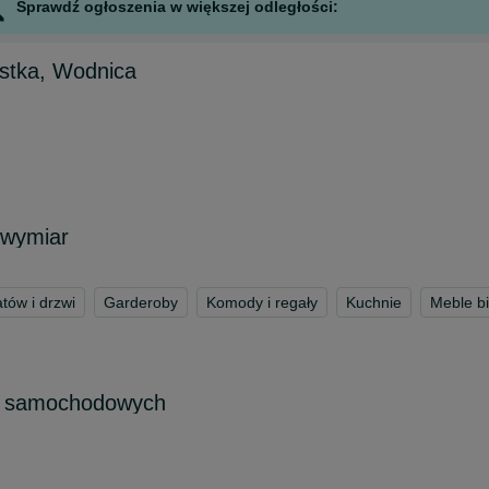
Sprawdź ogłoszenia w większej odległości:
Ustka, Wodnica
 wymiar
tów i drzwi
Garderoby
Komody i regały
Kuchnie
Meble b
p samochodowych