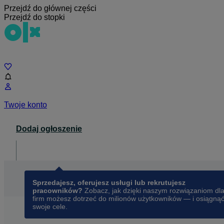
Przejdź do głównej części
Przejdź do stopki
Czat
Twoje konto
Dodaj ogłoszenie
Dla biznesu
opens in a new tab
Sprzedajesz, oferujesz usługi lub rekrutujesz
pracowników?
Zobacz, jak dzięki naszym rozwiązaniom dl
firm możesz dotrzeć do milionów użytkowników — i osiągną
swoje cele.