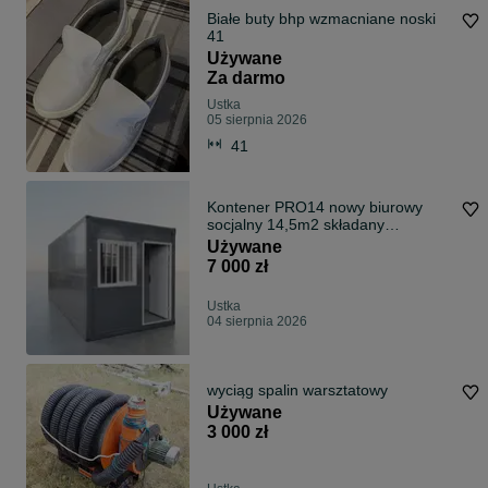
Białe buty bhp wzmacniane noski
41
Używane
Za darmo
Ustka
05 sierpnia 2026
41
Kontener PRO14 nowy biurowy
socjalny 14,5m2 składany
ocieplony magazynowy
Używane
7 000 zł
Ustka
04 sierpnia 2026
wyciąg spalin warsztatowy
Używane
3 000 zł