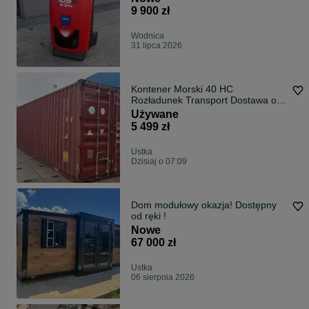
9 900 zł
Wodnica
31 lipca 2026
Kontener Morski 40 HC
Rozładunek Transport Dostawa od
Ręki
Używane
5 499 zł
Ustka
Dzisiaj o 07:09
Dom modułowy okazja! Dostępny
od ręki !
Nowe
67 000 zł
Ustka
06 sierpnia 2026