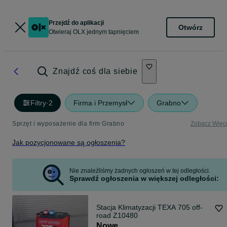
Przejdź do aplikacji
Otwórz
Otwieraj OLX jednym tapnięciem
Znajdź coś dla siebie
Filtry
·
2
Firma i Przemysł
Grabno
Sprzęt i wyposażenie dla firm Grabno
Zobacz Więc
Jak pozycjonowane są ogłoszenia?
Nie znaleźliśmy żadnych ogłoszeń w tej odległości.
Sprawdź ogłoszenia w większej odległości:
Stacja Klimatyzacji TEXA 705 off-
road Z10480
Nowe