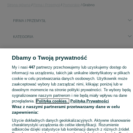
Strona główna
Firma i Przemysł
Pomorskie
Grabno
FIRMA I PRZEMYSŁ
KATEGORIA
Zobacz Więc
Sprzedaż sprzętu i wyposażenia dla firm Grabno ▶️ maszyny, biuro i inne ✅ Nowe i używane w atrakcyjnych cenach ✌ Sprawdź oferty na OLX.pl!
Dbamy o Twoją prywatność
Mapa kategorii
My i nasi
447
partnerzy przechowujemy lub uzyskujemy dostęp do
informacji na urządzeniu, takich jak unikalne identyfikatory w plikach
Mapa miejscowości
cookie w celu przetwarzania danych osobowych. Użytkownik może
Mapa ministron
zaakceptować wybory lub zarządzać nimi, klikając poniżej lub w
dowolnym momencie na stronie polityki prywatności. Te wybory będą
Popularne wyszukiwania
sygnalizowane naszym partnerom i nie będą miały wpływu na dane
przeglądania.
Polityka cookies,
Polityka Prywatności
Wraz z naszymi partnerami przetwarzamy dane w celu
zapewnienia:
Użycie dokładnych danych geolokalizacyjnych. Aktywne skanowanie
charakterystyki urządzenia do celów identyfikacji. Rozumienie
odbiorców dzięki statystyce lub kombinacji danych z różnych źródeł.