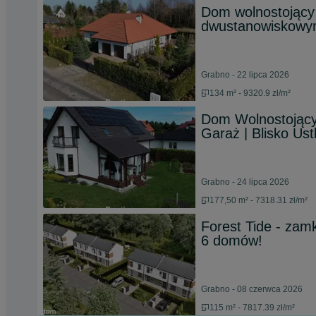
Dom wolnostojący
dwustanowiskow
Grabno - 22 lipca 2026
134 m² - 9320.9 zł/m²
Dom Wolnostojący 
Garaż | Blisko Ust
Grabno - 24 lipca 2026
177,50 m² - 7318.31 zł/m²
Forest Tide - zamk
6 domów!
Grabno - 08 czerwca 2026
115 m² - 7817.39 zł/m²