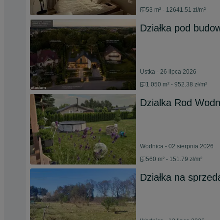
53 m² - 12641.51 zł/m²
Działka pod budo
Ustka - 26 lipca 2026
1 050 m² - 952.38 zł/m²
Dzialka Rod Wodn
Wodnica - 02 sierpnia 2026
560 m² - 151.79 zł/m²
Działka na sprze