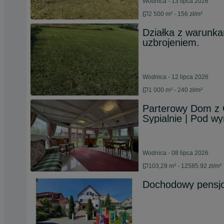
Wodnica - 13 lipca 2026
2 500 m² - 156 zł/m²
Działka z warunk
uzbrojeniem.
Wodnica - 12 lipca 2026
1 000 m² - 240 zł/m²
Parterowy Dom z 
Sypialnie | Pod w
Wodnica - 08 lipca 2026
103,29 m² - 12585.92 zł/m²
Dochodowy pensjon