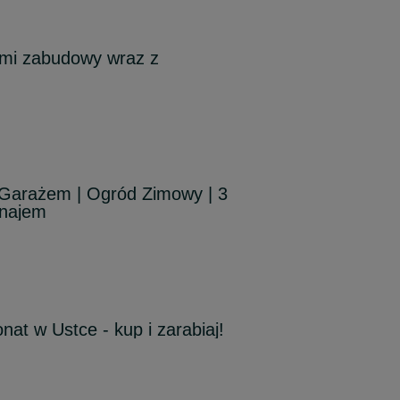
ami zabudowy wraz z
Garażem | Ogród Zimowy | 3
ynajem
at w Ustce - kup i zarabiaj!