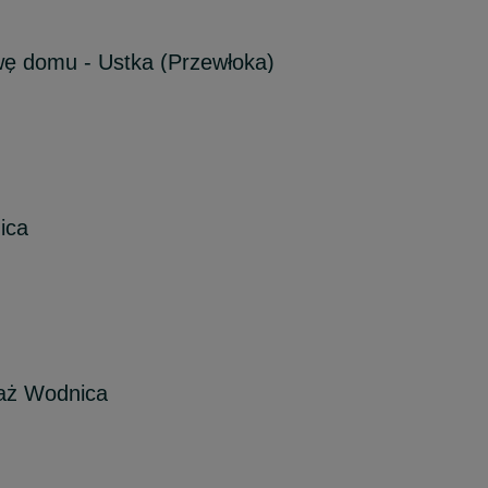
wę domu - Ustka (Przewłoka)
ica
daż Wodnica