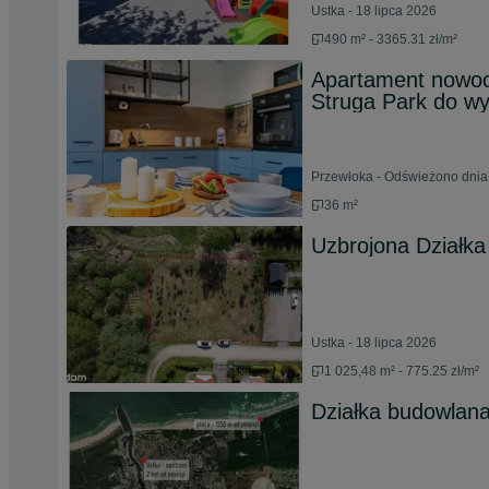
Ustka - 18 lipca 2026
490 m² - 3365.31 zł/m²
Apartament nowoc
Struga Park do wy
Przewłoka - Odświeżono dnia
36 m²
Uzbrojona Działka
Ustka - 18 lipca 2026
1 025,48 m² - 775.25 zł/m²
Działka budowlana 