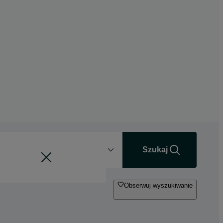
Odległość
+0 km
Szukaj
Obserwuj wyszukiwanie