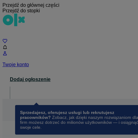
Przejdź do głównej części
Przejdź do stopki
Czat
Twoje konto
Dodaj ogłoszenie
Dla biznesu
opens in a new tab
Sprzedajesz, oferujesz usługi lub rekrutujesz
pracowników?
Zobacz, jak dzięki naszym rozwiązaniom dl
firm możesz dotrzeć do milionów użytkowników — i osiągną
swoje cele.