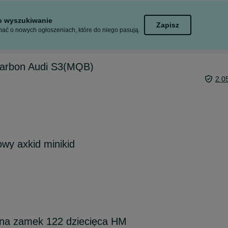
to wyszukiwanie
Zapisz
ać o nowych ogłoszeniach, które do niego pasują.
Karbon Audi S3(MQB)
2 0
wy axkid minikid
 na zamek 122 dziecięca HM