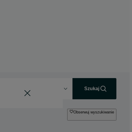
Odległość
+0 km
Szukaj
Obserwuj wyszukiwanie