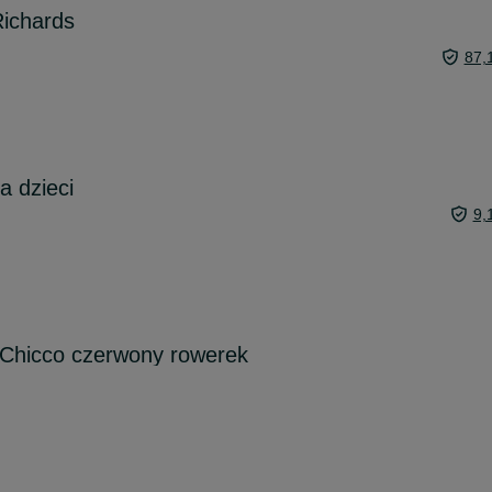
ichards
87,
a dzieci
9,
Chicco czerwony rowerek