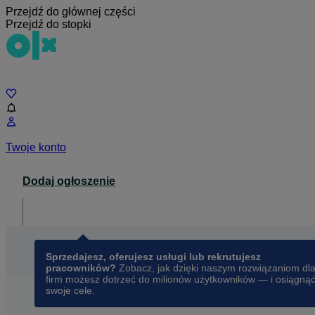
Przejdź do głównej części
Przejdź do stopki
Czat
Twoje konto
Dodaj ogłoszenie
Dla biznesu
opens in a new tab
Sprzedajesz, oferujesz usługi lub rekrutujesz
pracowników?
Zobacz, jak dzięki naszym rozwiązaniom dl
firm możesz dotrzeć do milionów użytkowników — i osiągną
swoje cele.