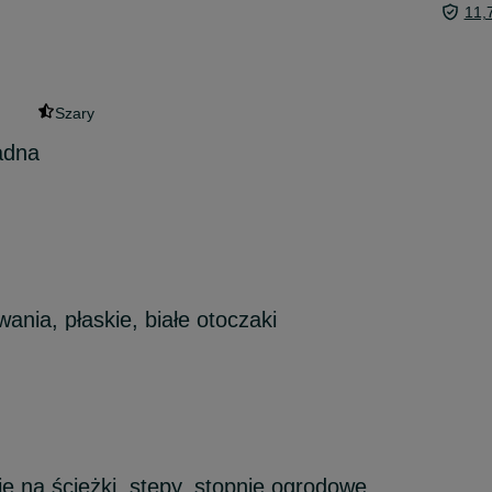
11,
Szary
adna
nia, płaskie, białe otoczaki
 na ścieżki, stepy, stopnie ogrodowe