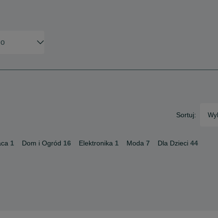
Sortuj:
Wyb
aca
1
Dom i Ogród
16
Elektronika
1
Moda
7
Dla Dzieci
44