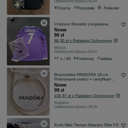
Odświeżono dzisiaj o 05:44
Czarny
Pozostałe
Poliester
Cristiano Ronaldo Longsleeve
Nowe
80 zł
86,30 zł z Pakietem Ochronnym
Mójcza
Odświeżono dzisiaj o 05:47
L / 40
Fioletowy
adidas
Bransoletka PANDORA 18 cm
Polerowane srebro + certyfikat+
pudełko Model bangle
Nowe
99 zł
105,97 zł z Pakietem Ochronnym
Rogoźno
Odświeżono dzisiaj o 06:16
Korki Nike Tiempo Maestro Elite FG