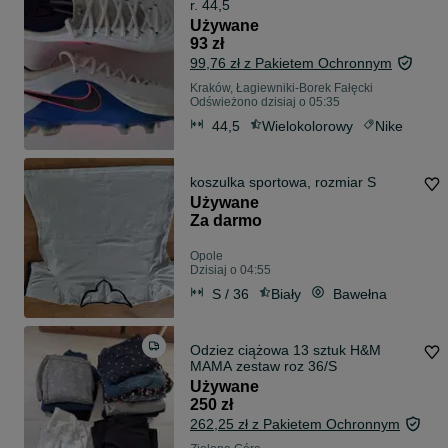
r. 44,5
Używane
93 zł
99,76 zł z Pakietem Ochronnym
Kraków, Łagiewniki-Borek Fałęcki
Odświeżono dzisiaj o 05:35
44,5
Wielokolorowy
Nike
koszulka sportowa, rozmiar S
Używane
Za darmo
Opole
Dzisiaj o 04:55
S / 36
Biały
Bawełna
Odziez ciążowa 13 sztuk H&M
MAMA zestaw roz 36/S
Używane
250 zł
262,25 zł z Pakietem Ochronnym