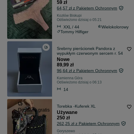
59 zł
64,57 zł z Pakietem Ochronnym
Kozłów Biskupi
Odświeżono dzisiaj o 05:21
XXL / 44
Wielokolorowy
Tommy Hilfiger
Srebrny pierścionek Pandora z
wypukłym czerwonym sercem r. 54
Nowe
89,99 zł
96,64 zł z Pakietem Ochronnym
Kamienna Góra
Odświeżono dzisiaj o 06:13
14
Torebka -Kuferek XL
Dostawa gratis
Używane
250 zł
262,25 zł z Pakietem Ochronnym
Goryszewo