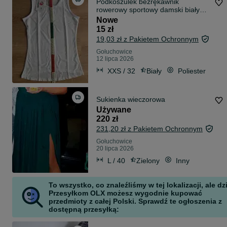
Podkoszulek bezrękawnik
rowerowy sportowy damski biały
rozmiar S azjatycki X-Tiger
Nowe
15 zł
19,03 zł z Pakietem Ochronnym
Gołuchowice
12 lipca 2026
XXS / 32
Biały
Poliester
Sukienka wieczorowa
Używane
220 zł
231,20 zł z Pakietem Ochronnym
Gołuchowice
20 lipca 2026
L / 40
Zielony
Inny
To wszystko, co znaleźliśmy w tej lokalizacji, ale dz
Przesyłkom OLX możesz wygodnie kupować
przedmioty z całej Polski. Sprawdź te ogłoszenia z
dostępną przesyłką: