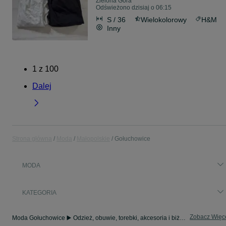
Zielona Góra
Odświeżono dzisiaj o 06:15
S / 36
Wielokolorowy
H&M
Inny
1
z
100
Dalej
Strona główna
Moda
Małopolskie
Gołuchowice
MODA
KATEGORIA
Zobacz Więc
Moda Gołuchowice ▶️ Odzież, obuwie, torebki, akcesoria i biżuteria ✅ Nowe i używane w atrakcyjnych cenach ✌ Znajdź najlepsze ogłoszenia na OLX.pl!