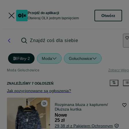
Przejdź do aplikacji
Otwórz
Otwieraj OLX jednym tapnięciem
Znajdź coś dla siebie
Filtry
·
2
Moda
Gołuchowice
Moda Gołuchowice
Zobacz Więc
ZNALEŹLIŚMY 7 OGŁOSZEŃ
Jak pozycjonowane są ogłoszenia?
Rozpinana bluza z kapturem/
Dłuższa kurtka
Nowe
25 zł
29,38 zł z Pakietem Ochronnym