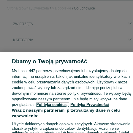
Strona główna
Zwierzęta
Małopolskie
Gołuchowice
ZWIERZĘTA
KATEGORIA
Zobacz Więc
Szukasz zwierzaka lub czegoś dla niego? ▶️ Przeglądaj kategorię Zwierzęta na OLX Gołuchowice i znajdź to, czego potrzebujesz w atrakcyjnych cenach!
Dbamy o Twoją prywatność
Mapa kategorii
My i nasi
447
partnerzy przechowujemy lub uzyskujemy dostęp do
informacji na urządzeniu, takich jak unikalne identyfikatory w plikach
Mapa miejscowości
cookie w celu przetwarzania danych osobowych. Użytkownik może
Mapa ministron
zaakceptować wybory lub zarządzać nimi, klikając poniżej lub w
dowolnym momencie na stronie polityki prywatności. Te wybory będą
Popularne wyszukiwania
sygnalizowane naszym partnerom i nie będą miały wpływu na dane
przeglądania.
Polityka cookies,
Polityka Prywatności
Wraz z naszymi partnerami przetwarzamy dane w celu
zapewnienia:
Użycie dokładnych danych geolokalizacyjnych. Aktywne skanowanie
charakterystyki urządzenia do celów identyfikacji. Rozumienie
odbiorców dzięki statystyce lub kombinacji danych z różnych źródeł.