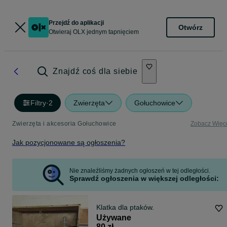
Przejdź do aplikacji
Otwórz
Otwieraj OLX jednym tapnięciem
Znajdź coś dla siebie
Filtry
·
2
Zwierzęta
Gołuchowice
Zwierzęta i akcesoria Gołuchowice
Zobacz Więc
Jak pozycjonowane są ogłoszenia?
Nie znaleźliśmy żadnych ogłoszeń w tej odległości.
Sprawdź ogłoszenia w większej odległości:
Klatka dla ptaków.
Używane
80 zł