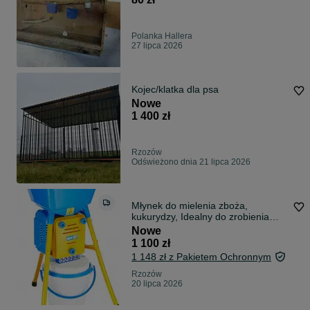
Polanka Hallera
27 lipca 2026
Kojec/klatka dla psa
Nowe
1 400 zł
Rzozów
Odświeżono dnia 21 lipca 2026
Młynek do mielenia zboża,
kukurydzy, Idealny do zrobienia
paszy
Nowe
1 100 zł
1 148 zł z Pakietem Ochronnym
Rzozów
20 lipca 2026