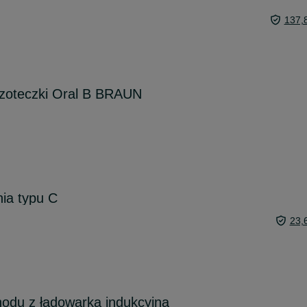
137,
zoteczki Oral B BRAUN
ia typu C
23,
odu z ładowarką indukcyjną