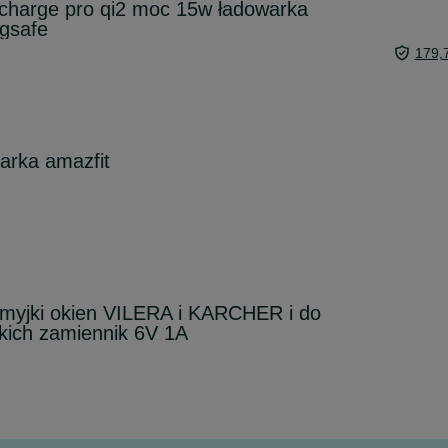
stcharge pro qi2 moc 15w ładowarka
gsafe
179,
arka amazfit
myjki okien VILERA i KARCHER i do
kich zamiennik 6V 1A