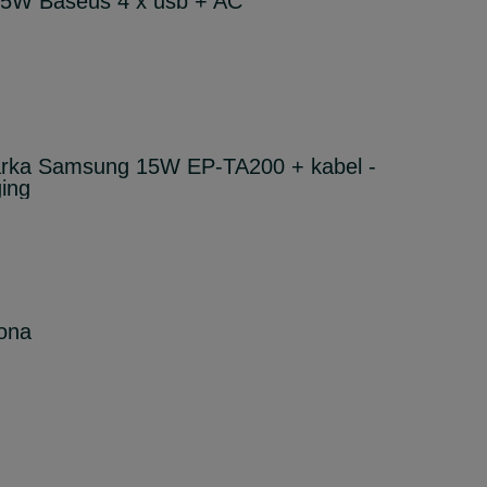
5W Baseus 4 x usb + AC
arka Samsung 15W EP-TA200 + kabel -
ing
ona