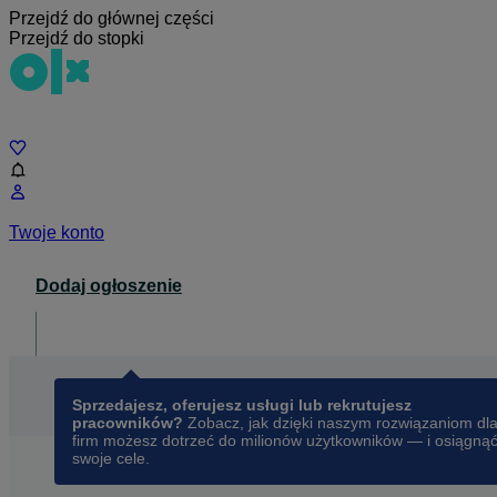
Przejdź do głównej części
Przejdź do stopki
Czat
Twoje konto
Dodaj ogłoszenie
Dla biznesu
opens in a new tab
Sprzedajesz, oferujesz usługi lub rekrutujesz
pracowników?
Zobacz, jak dzięki naszym rozwiązaniom dl
firm możesz dotrzeć do milionów użytkowników — i osiągną
swoje cele.