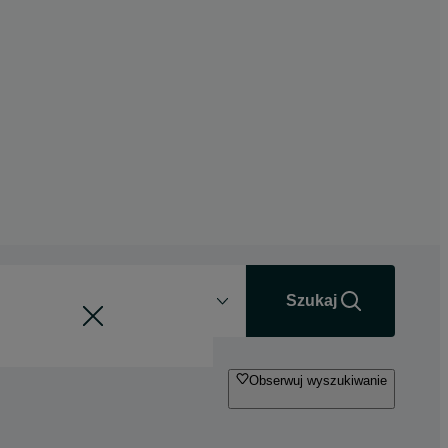
Odległość
+0 km
Szukaj
Obserwuj wyszukiwanie