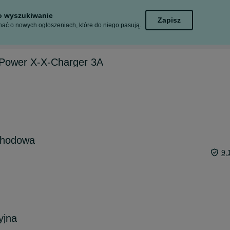
to wyszukiwanie
Zapisz
ać o nowych ogłoszeniach, które do niego pasują.
 Power X-X-Charger 3A
chodowa
9,
yjna