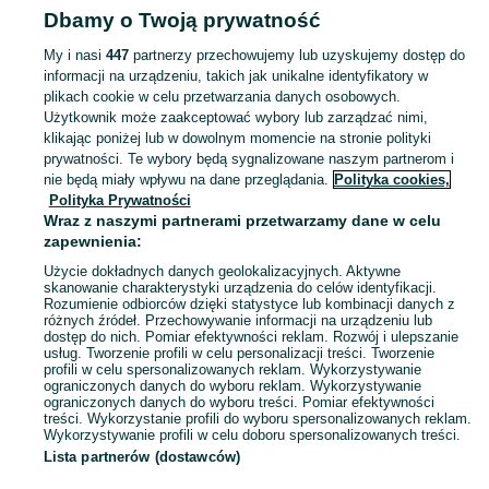
Dbamy o Twoją prywatność
i szkła ochronne - Łódzkie
Folie i szkła ochronne - Pabianice
My i nasi
447
partnerzy przechowujemy lub uzyskujemy dostęp do
informacji na urządzeniu, takich jak unikalne identyfikatory w
KATEGORIA
plikach cookie w celu przetwarzania danych osobowych.
Użytkownik może zaakceptować wybory lub zarządzać nimi,
Zobacz Więc
Sprzedaż szkła hartowanego i folii ochronnych do różnych modeli Pabianice ▶️ szeroki wybór w najlepszych cenach ✌ Kupuj i sprzedawaj na OLX.pl!
klikając poniżej lub w dowolnym momencie na stronie polityki
prywatności. Te wybory będą sygnalizowane naszym partnerom i
nie będą miały wpływu na dane przeglądania.
Polityka cookies,
Mapa kategorii
Polityka Prywatności
Mapa miejscowości
Wraz z naszymi partnerami przetwarzamy dane w celu
zapewnienia:
Mapa ministron
Użycie dokładnych danych geolokalizacyjnych. Aktywne
Popularne wyszukiwania
skanowanie charakterystyki urządzenia do celów identyfikacji.
Rozumienie odbiorców dzięki statystyce lub kombinacji danych z
różnych źródeł. Przechowywanie informacji na urządzeniu lub
dostęp do nich. Pomiar efektywności reklam. Rozwój i ulepszanie
usług. Tworzenie profili w celu personalizacji treści. Tworzenie
profili w celu spersonalizowanych reklam. Wykorzystywanie
ograniczonych danych do wyboru reklam. Wykorzystywanie
ograniczonych danych do wyboru treści. Pomiar efektywności
treści. Wykorzystanie profili do wyboru spersonalizowanych reklam.
Wykorzystywanie profili w celu doboru spersonalizowanych treści.
Lista partnerów (dostawców)