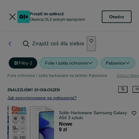
Przejdź do aplikacji
Otwórz
Otwieraj OLX jednym tapnięciem
Znajdź coś dla siebie
Filtry
·
2
Folie i szkła ochronne
Pabianice
Folie ochronne i szkła hartowane na telefon Pabianice
Zobacz Więc
ZNALEŹLIŚMY 20 OGŁOSZEŃ
Jak pozycjonowane są ogłoszenia?
Szkło Hartowane Samsung Galaxy
A54 3 sztuki
Nowe
9 zł