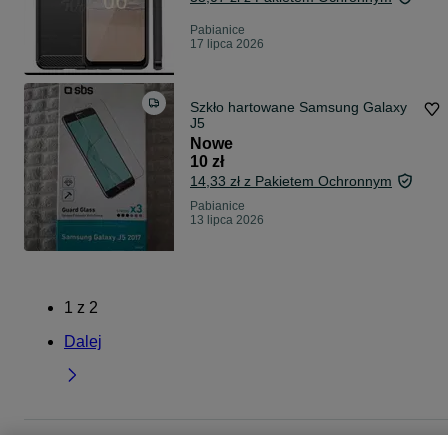
Pabianice
17 lipca 2026
Szkło hartowane Samsung Galaxy
J5
Nowe
10 zł
14,33 zł z Pakietem Ochronnym
Pabianice
13 lipca 2026
1
z
2
Dalej
Strona główna
Elektronika
Telefony
Akcesoria
Folie i szkła ochronne
Fol