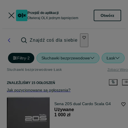
Przejdź do aplikacji
Otwórz
Otwieraj OLX jednym tapnięciem
Znajdź coś dla siebie
Filtry
·
2
Słuchawki bezprzewodowe
Łask
Słuchawki bezprzewodowe Łask
Zobacz Więc
ZNALEŹLIŚMY 15 OGŁOSZEŃ
Jak pozycjonowane są ogłoszenia?
Sena 20S dual Cardo Scala G4
Używane
1 000 zł