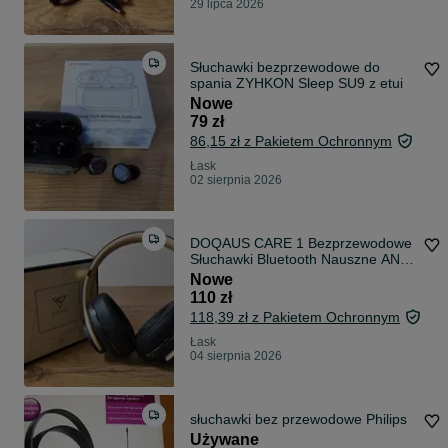
29 lipca 2026
Słuchawki bezprzewodowe do
spania ZYHKON Sleep SU9 z etui
Nowe
79 zł
86,15 zł z Pakietem Ochronnym
Łask
02 sierpnia 2026
DOQAUS CARE 1 Bezprzewodowe
Słuchawki Bluetooth Nauszne ANC
Beżowe
Nowe
110 zł
118,39 zł z Pakietem Ochronnym
Łask
04 sierpnia 2026
słuchawki bez przewodowe Philips
Używane