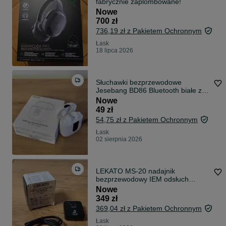
fabrycznie zaplombowane!
Nowe
700 zł
736,19 zł z Pakietem Ochronnym
Łask
18 lipca 2026
Słuchawki bezprzewodowe
Jesebang BD86 Bluetooth białe z
etui
Nowe
49 zł
54,75 zł z Pakietem Ochronnym
Łask
02 sierpnia 2026
LEKATO MS-20 nadajnik
bezprzewodowy IEM odsłuch
douszny
Nowe
349 zł
369,04 zł z Pakietem Ochronnym
Łask