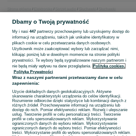
Strona główna
Elektronika
Sprzęt audio
Słuchawki
Słuchawki
bezprzewodowe
Słuchawki bezprzewodowe - Łódzkie
Słuchawki
bezprzewodowe - Łask
Dbamy o Twoją prywatność
My i nasi
447
partnerzy przechowujemy lub uzyskujemy dostęp do
KATEGORIA
informacji na urządzeniu, takich jak unikalne identyfikatory w
plikach cookie w celu przetwarzania danych osobowych.
Użytkownik może zaakceptować wybory lub zarządzać nimi,
Zobacz Więc
Sprzedaż słuchawek bezprzewodowych Łask ▶️ Szeroki wybór ✅ Nowe i używane w najlepszych cenach ✌ Porównaj oferty i wybierz najlepszą na OLX.pl!
klikając poniżej lub w dowolnym momencie na stronie polityki
prywatności. Te wybory będą sygnalizowane naszym partnerom i
nie będą miały wpływu na dane przeglądania.
Polityka cookies,
Mapa kategorii
Polityka Prywatności
Mapa miejscowości
Wraz z naszymi partnerami przetwarzamy dane w celu
zapewnienia:
Mapa ministron
Popularne wyszukiwania
Użycie dokładnych danych geolokalizacyjnych. Aktywne
skanowanie charakterystyki urządzenia do celów identyfikacji.
Rozumienie odbiorców dzięki statystyce lub kombinacji danych z
różnych źródeł. Przechowywanie informacji na urządzeniu lub
dostęp do nich. Pomiar efektywności reklam. Rozwój i ulepszanie
usług. Tworzenie profili w celu personalizacji treści. Tworzenie
profili w celu spersonalizowanych reklam. Wykorzystywanie
ograniczonych danych do wyboru reklam. Wykorzystywanie
ograniczonych danych do wyboru treści. Pomiar efektywności
treści. Wykorzystanie profili do wyboru spersonalizowanych reklam.