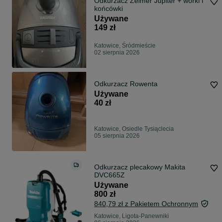
Odkurzacz Zelmer Jupiter + worki i
końcówki
Używane
149 zł
Katowice, Śródmieście
02 sierpnia 2026
Odkurzacz Rowenta
Używane
40 zł
Katowice, Osiedle Tysiąclecia
05 sierpnia 2026
Odkurzacz plecakowy Makita
DVC665Z
Używane
800 zł
840,79 zł z Pakietem Ochronnym
Katowice, Ligota-Panewniki