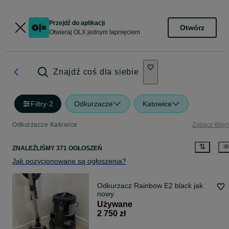
Przejdź do aplikacji
Otwórz
Otwieraj OLX jednym tapnięciem
Znajdź coś dla siebie
Filtry
·
2
Odkurzacze
Katowice
Odkurzacze Katowice
Zobacz Więc
ZNALEŹLIŚMY 371 OGŁOSZEŃ
Jak pozycjonowane są ogłoszenia?
Odkurzacz Rainbow E2 black jak
nowy
Używane
2 750 zł