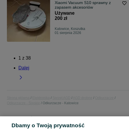
Xiaomi Vacuum S10 sprawny z
zapasem akcesoriów
Używane
200 zł
Katowice, Koszutka
01 sierpnia 2026
1
z
38
Dalej
Strona główna
Elektronika
Sprzęt AGD
AGD drobne
Odkurzacze
Odkurzacze - Śląskie
Odkurzacze - Katowice
POLSKA » ŚLĄSKIE » KATOWICE
Dbamy o Twoją prywatność