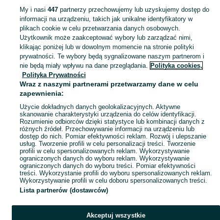
KATEGORIA
My i nasi
447
partnerzy przechowujemy lub uzyskujemy dostęp do
informacji na urządzeniu, takich jak unikalne identyfikatory w
plikach cookie w celu przetwarzania danych osobowych.
Zobacz Więc
Sprzedaż odkurzaczy Katowice ▶️ bezworkowe, robotyczne, pionowe i inne ✅ Nowe i używane w najlepszych cenach ✌ Kupuj i sprzedawaj na OLX.pl!
Użytkownik może zaakceptować wybory lub zarządzać nimi,
klikając poniżej lub w dowolnym momencie na stronie polityki
prywatności. Te wybory będą sygnalizowane naszym partnerom i
Mapa kategorii
nie będą miały wpływu na dane przeglądania.
Polityka cookies,
Mapa miejscowości
Polityka Prywatności
Wraz z naszymi partnerami przetwarzamy dane w celu
Mapa ministron
zapewnienia:
Popularne wyszukiwania
Użycie dokładnych danych geolokalizacyjnych. Aktywne
skanowanie charakterystyki urządzenia do celów identyfikacji.
Rozumienie odbiorców dzięki statystyce lub kombinacji danych z
różnych źródeł. Przechowywanie informacji na urządzeniu lub
dostęp do nich. Pomiar efektywności reklam. Rozwój i ulepszanie
usług. Tworzenie profili w celu personalizacji treści. Tworzenie
profili w celu spersonalizowanych reklam. Wykorzystywanie
ograniczonych danych do wyboru reklam. Wykorzystywanie
ograniczonych danych do wyboru treści. Pomiar efektywności
treści. Wykorzystanie profili do wyboru spersonalizowanych reklam.
Wykorzystywanie profili w celu doboru spersonalizowanych treści.
Lista partnerów (dostawców)
Akceptuj wszystkie