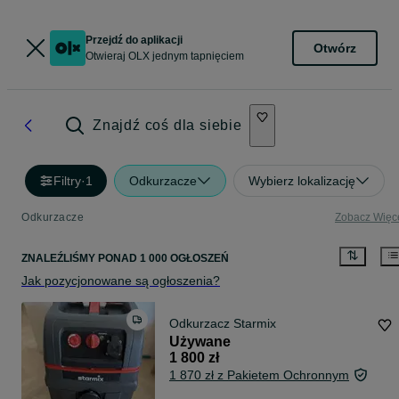
Przejdź do aplikacji
Otwórz
Otwieraj OLX jednym tapnięciem
Znajdź coś dla siebie
Filtry
·
1
Odkurzacze
Wybierz lokalizację
Odkurzacze
Zobacz Więc
ZNALEŹLIŚMY
PONAD
1 000 OGŁOSZEŃ
Jak pozycjonowane są ogłoszenia?
Odkurzacz Starmix
Używane
1 800 zł
1 870 zł z Pakietem Ochronnym