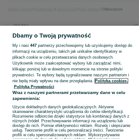
Strona główna
Elektronika
Sprzęt AGD
AGD drobne
Odkurzacze
POLSKA
Dbamy o Twoją prywatność
KATEGORIA
My i nasi
447
partnerzy przechowujemy lub uzyskujemy dostęp do
informacji na urządzeniu, takich jak unikalne identyfikatory w
plikach cookie w celu przetwarzania danych osobowych.
Zobacz Więc
Sprzedaż odkurzaczy w Polsce ▶️ bezworkowe, robotyczne, pionowe i inne ✅ Nowe i używane w najlepszych cenach ✌ Kupuj i sprzedawaj na OLX.pl!
Użytkownik może zaakceptować wybory lub zarządzać nimi,
klikając poniżej lub w dowolnym momencie na stronie polityki
Mapa kategorii
prywatności. Te wybory będą sygnalizowane naszym partnerom i
nie będą miały wpływu na dane przeglądania.
Polityka cookies,
Mapa miejscowości
Polityka Prywatności
Mapa ministron
Wraz z naszymi partnerami przetwarzamy dane w celu
zapewnienia:
Popularne wyszukiwania
Użycie dokładnych danych geolokalizacyjnych. Aktywne
skanowanie charakterystyki urządzenia do celów identyfikacji.
Rozumienie odbiorców dzięki statystyce lub kombinacji danych z
różnych źródeł. Przechowywanie informacji na urządzeniu lub
dostęp do nich. Pomiar efektywności reklam. Rozwój i ulepszanie
usług. Tworzenie profili w celu personalizacji treści. Tworzenie
profili w celu spersonalizowanych reklam. Wykorzystywanie