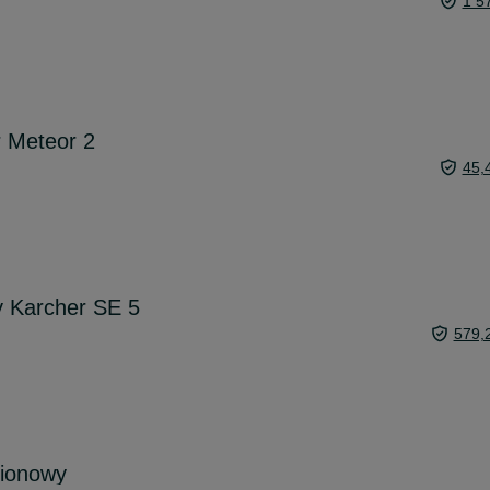
1 5
 Meteor 2
45,
y Karcher SE 5
579,
ionowy