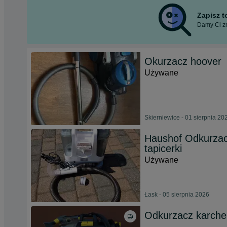
Zapisz 
Damy Ci zn
Okurzacz hoover
Używane
Skierniewice - 01 sierpnia 20
Haushof Odkurzac
tapicerki
Używane
Łask - 05 sierpnia 2026
Odkurzacz karcher