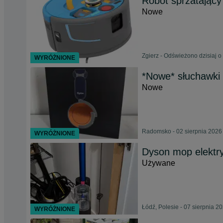
Robot sprzatający
Nowe
Zgierz - Odświeżono dzisiaj o
WYRÓŻNIONE
*Nowe* słuchawki
Nowe
Radomsko - 02 sierpnia 2026
WYRÓŻNIONE
Dyson mop elekt
Używane
Łódź, Polesie - 07 sierpnia 2
WYRÓŻNIONE