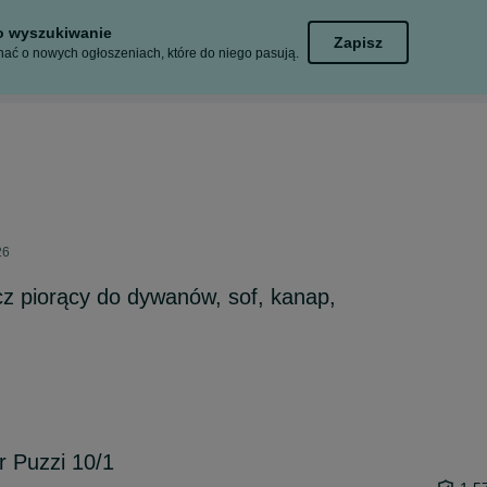
to wyszukiwanie
Zapisz
ać o nowych ogłoszeniach, które do niego pasują.
26
z piorący do dywanów, sof, kanap,
 Puzzi 10/1