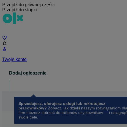
Przejdź do głównej części
Przejdź do stopki
Czat
Twoje konto
Dodaj ogłoszenie
Dla biznesu
opens in a new tab
Sprzedajesz, oferujesz usługi lub rekrutujesz
pracowników?
Zobacz, jak dzięki naszym rozwiązaniom dl
firm możesz dotrzeć do milionów użytkowników — i osiągną
swoje cele.