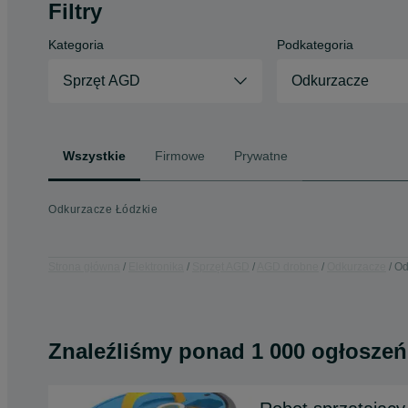
Filtry
Kategoria
Podkategoria
Sprzęt AGD
Odkurzacze
Wszystkie
Firmowe
Prywatne
Odkurzacze Łódzkie
Strona główna
Elektronika
Sprzęt AGD
AGD drobne
Odkurzacze
Od
Znaleźliśmy
ponad
1 000 ogłoszeń