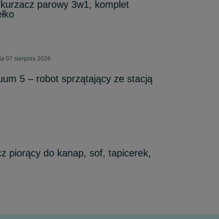
dkurzacz parowy 3w1, komplet
ełko
ia 07 sierpnia 2026
um 5 – robot sprzątający ze stacją
 piorący do kanap, sof, tapicerek,