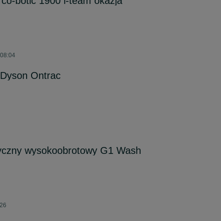
 co-botic 1900 i-team okazja
 08:04
 Dyson Ontrac
ryczny wysokoobrotowy G1 Wash
026