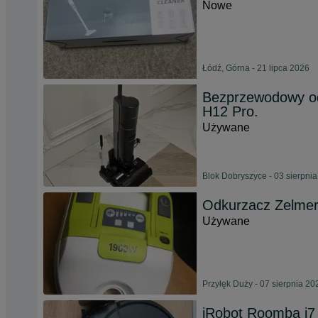
Nowe
Łódź, Górna - 21 lipca 2026
Bezprzewodowy o
H12 Pro.
Używane
Blok Dobryszyce - 03 sierpni
Odkurzacz Zelmer
Używane
Przyłęk Duży - 07 sierpnia 20
iRobot Roomba i7