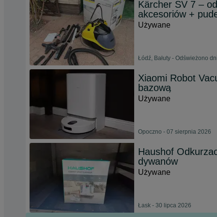
Kärcher SV 7 – o
akcesoriów + pud
Używane
Łódź, Bałuty - Odświeżono dn
Xiaomi Robot Vacu
bazową
Używane
Opoczno - 07 sierpnia 2026
Haushof Odkurzacz
dywanów
Używane
Łask - 30 lipca 2026