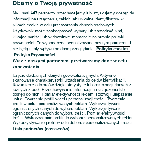
Dbamy o Twoją prywatność
Świece i świeczniki - Podkarpackie
Świece i świeczniki - Jasło
My i nasi
447
partnerzy przechowujemy lub uzyskujemy dostęp do
informacji na urządzeniu, takich jak unikalne identyfikatory w
KATEGORIA
plikach cookie w celu przetwarzania danych osobowych.
Użytkownik może zaakceptować wybory lub zarządzać nimi,
Zobacz Więc
Sprzedaż świec i świeczników Jasło ▶️ Szeroki wybór kolorów i kształtów ✅ Nowe i używane w atrakcyjnych cenach ☝ Sprawdź oferty i kupuj na OLX.pl!
klikając poniżej lub w dowolnym momencie na stronie polityki
prywatności. Te wybory będą sygnalizowane naszym partnerom i
nie będą miały wpływu na dane przeglądania.
Polityka cookies,
Mapa kategorii
Polityka Prywatności
Mapa miejscowości
Wraz z naszymi partnerami przetwarzamy dane w celu
zapewnienia:
Mapa ministron
Użycie dokładnych danych geolokalizacyjnych. Aktywne
Popularne wyszukiwania
skanowanie charakterystyki urządzenia do celów identyfikacji.
Rozumienie odbiorców dzięki statystyce lub kombinacji danych z
różnych źródeł. Przechowywanie informacji na urządzeniu lub
dostęp do nich. Pomiar efektywności reklam. Rozwój i ulepszanie
usług. Tworzenie profili w celu personalizacji treści. Tworzenie
profili w celu spersonalizowanych reklam. Wykorzystywanie
ograniczonych danych do wyboru reklam. Wykorzystywanie
ograniczonych danych do wyboru treści. Pomiar efektywności
treści. Wykorzystanie profili do wyboru spersonalizowanych reklam.
Wykorzystywanie profili w celu doboru spersonalizowanych treści.
Lista partnerów (dostawców)