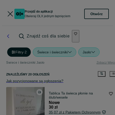
Przejdź do aplikacji
Otwórz
Otwieraj OLX jednym tapnięciem
Znajdź coś dla siebie
Filtry
·
2
Świece i świeczniki
Jasło
Świece i świeczniki Jasło
Zobacz Więc
ZNALEŹLIŚMY 20 OGŁOSZEŃ
Jak pozycjonowane są ogłoszenia?
Tablica Ta świeca płonie na
ślub/wesele
Nowe
30 zł
35,07 zł z Pakietem Ochronnym