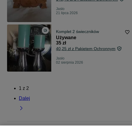
Jasło
21 lipca 2026
Komplet 2 świeczników
Używane
35 zł
40,25 zł z Pakietem Ochronnym
Jasło
02 sierpnia 2026
1
z
2
Dalej
Strona główna
Dom i Ogród
Wyposażenie wnętrz
Świece i świeczniki