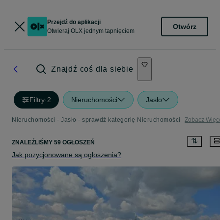
Przejdź do aplikacji
Otwórz
Otwieraj OLX jednym tapnięciem
Znajdź coś dla siebie
Filtry
·
2
Nieruchomości
Jasło
Nieruchomości - Jasło - sprawdź kategorię Nieruchomości
Zobacz Więc
ZNALEŹLIŚMY 59 OGŁOSZEŃ
Jak pozycjonowane są ogłoszenia?