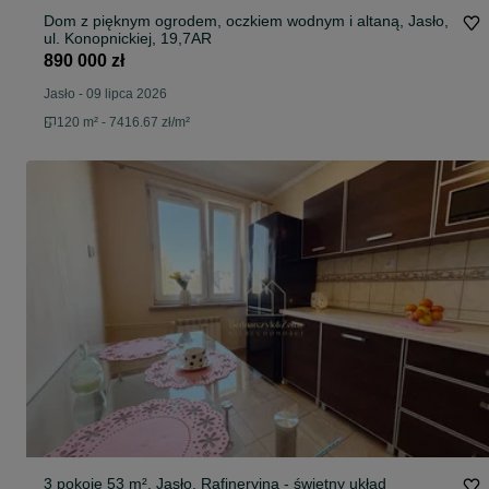
Dom z pięknym ogrodem, oczkiem wodnym i altaną, Jasło,
ul. Konopnickiej, 19,7AR
890 000 zł
Jasło
-
09 lipca 2026
120 m² - 7416.67 zł/m²
3 pokoje 53 m², Jasło, Rafineryjna - świetny układ