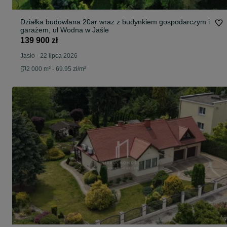
Działka budowlana 20ar wraz z budynkiem gospodarczym i
garażem, ul Wodna w Jaśle
139 900 zł
Jasło
-
22 lipca 2026
2 000 m² - 69.95 zł/m²