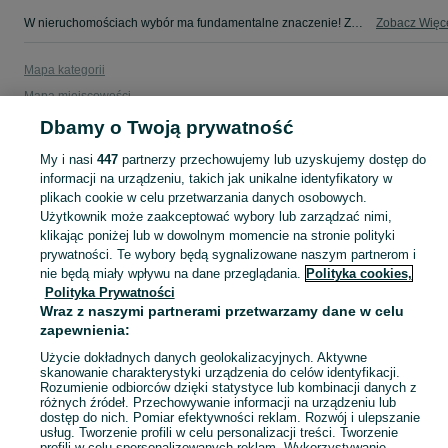
W nieruchomościach wybór ma fundamentalne znaczenie! Znajdź wymarzony lokal w kategorii Nieruchomości na OLX - Jasło i okolice!
Zobacz Więc
Mapa kategorii
Mapa miejscowości
Mapa ministron
Dbamy o Twoją prywatność
Popularne wyszukiwania
My i nasi
447
partnerzy przechowujemy lub uzyskujemy dostęp do
informacji na urządzeniu, takich jak unikalne identyfikatory w
plikach cookie w celu przetwarzania danych osobowych.
Użytkownik może zaakceptować wybory lub zarządzać nimi,
klikając poniżej lub w dowolnym momencie na stronie polityki
prywatności. Te wybory będą sygnalizowane naszym partnerom i
nie będą miały wpływu na dane przeglądania.
Polityka cookies,
Polityka Prywatności
Wraz z naszymi partnerami przetwarzamy dane w celu
zapewnienia:
Użycie dokładnych danych geolokalizacyjnych. Aktywne
skanowanie charakterystyki urządzenia do celów identyfikacji.
Rozumienie odbiorców dzięki statystyce lub kombinacji danych z
różnych źródeł. Przechowywanie informacji na urządzeniu lub
dostęp do nich. Pomiar efektywności reklam. Rozwój i ulepszanie
usług. Tworzenie profili w celu personalizacji treści. Tworzenie
profili w celu spersonalizowanych reklam. Wykorzystywanie