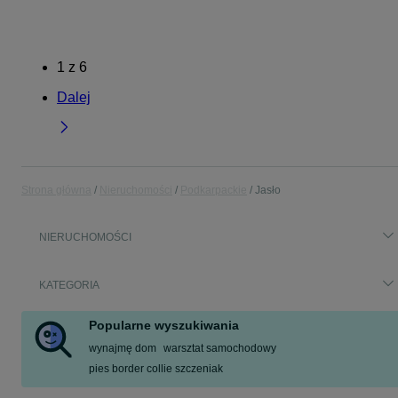
1
z
6
Dalej
Strona główna
Nieruchomości
Podkarpackie
Jasło
NIERUCHOMOŚCI
KATEGORIA
Popularne wyszukiwania
wynajmę dom
warsztat samochodowy
pies border collie szczeniak