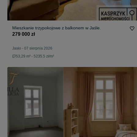
Mieszkanie trzypokojowe z balkonem w Jaśle.
279 000 zł
Jasło
-
07 sierpnia 2026
53,29 m² - 5235.5 zł/m²