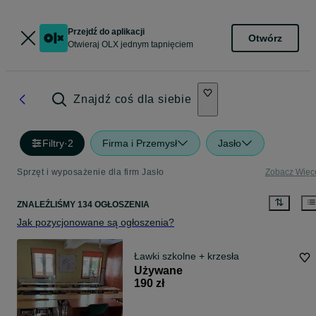
Przejdź do aplikacji
Otwórz
Otwieraj OLX jednym tapnięciem
Znajdź coś dla siebie
Filtry
·
2
Firma i Przemysł
Jasło
Sprzęt i wyposażenie dla firm Jasło
Zobacz Więc
ZNALEŹLIŚMY 134 OGŁOSZENIA
Jak pozycjonowane są ogłoszenia?
Ławki szkolne + krzesła
Używane
190 zł