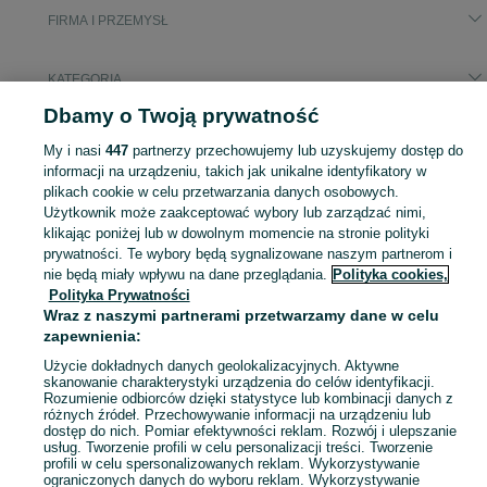
FIRMA I PRZEMYSŁ
KATEGORIA
Dbamy o Twoją prywatność
Popularne wyszukiwania
My i nasi
447
partnerzy przechowujemy lub uzyskujemy dostęp do
fwa41
informacji na urządzeniu, takich jak unikalne identyfikatory w
plikach cookie w celu przetwarzania danych osobowych.
Użytkownik może zaakceptować wybory lub zarządzać nimi,
Zobacz Więc
Sprzedaż sprzętu i wyposażenia dla firm Jasło ▶️ maszyny, biuro i inne ✅ Nowe i używane w atrakcyjnych cenach ✌ Sprawdź oferty na OLX.pl!
klikając poniżej lub w dowolnym momencie na stronie polityki
prywatności. Te wybory będą sygnalizowane naszym partnerom i
nie będą miały wpływu na dane przeglądania.
Polityka cookies,
Mapa kategorii
Polityka Prywatności
Mapa miejscowości
Wraz z naszymi partnerami przetwarzamy dane w celu
Mapa ministron
zapewnienia:
Popularne wyszukiwania
Użycie dokładnych danych geolokalizacyjnych. Aktywne
skanowanie charakterystyki urządzenia do celów identyfikacji.
Rozumienie odbiorców dzięki statystyce lub kombinacji danych z
różnych źródeł. Przechowywanie informacji na urządzeniu lub
dostęp do nich. Pomiar efektywności reklam. Rozwój i ulepszanie
usług. Tworzenie profili w celu personalizacji treści. Tworzenie
profili w celu spersonalizowanych reklam. Wykorzystywanie
ograniczonych danych do wyboru reklam. Wykorzystywanie