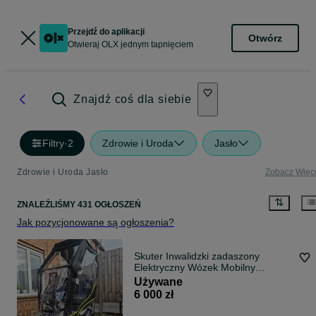
Przejdź do aplikacji
Otwórz
Otwieraj OLX jednym tapnięciem
Znajdź coś dla siebie
Filtry
·
2
Zdrowie i Uroda
Jasło
Zdrowie i Uroda Jasło
Zobacz Więc
ZNALEŹLIŚMY 431 OGŁOSZEŃ
Jak pozycjonowane są ogłoszenia?
Skuter Inwalidzki zadaszony
Elektryczny Wózek Mobilny
Shoprider Kabina
Używane
6 000 zł