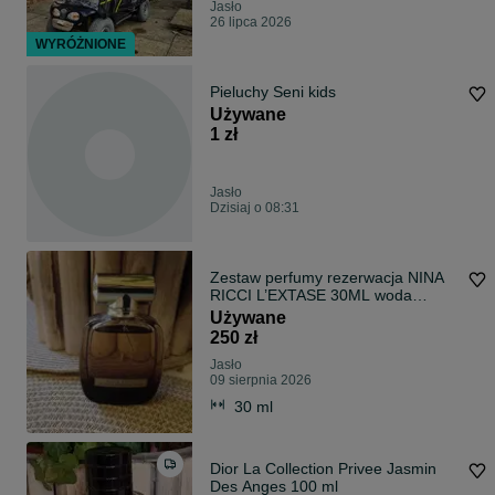
Jasło
26 lipca 2026
WYRÓŻNIONE
Pieluchy Seni kids
Używane
1 zł
Jasło
Dzisiaj o 08:31
Zestaw perfumy rezerwacja NINA
RICCI L’EXTASE 30ML woda
perfumowana dla kobiet
Używane
250 zł
Jasło
09 sierpnia 2026
30 ml
Dior La Collection Privee Jasmin
Des Anges 100 ml