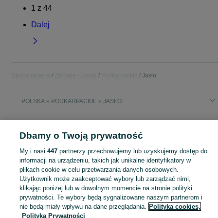
1
z
44
Dalej
Strona główna
Zdrowie i Uroda
Podkarpackie
Jasło
POLSKA » PODKARPACKIE » JASŁO
ZDROWIE I URODA
Dbamy o Twoją prywatność
My i nasi
447
partnerzy przechowujemy lub uzyskujemy dostęp do
KATEGORIA
informacji na urządzeniu, takich jak unikalne identyfikatory w
plikach cookie w celu przetwarzania danych osobowych.
Zobacz Więc
Sprzedaż produktów zdrowia i urody Jasło ▶️ Kosmetyki, perfumy, sprzęt medyczny ✅ Nowe i używane w najlepszych cenach ☝ Znajdź ogłoszenia na OLX.pl!
Użytkownik może zaakceptować wybory lub zarządzać nimi,
klikając poniżej lub w dowolnym momencie na stronie polityki
prywatności. Te wybory będą sygnalizowane naszym partnerom i
Mapa kategorii
nie będą miały wpływu na dane przeglądania.
Polityka cookies,
Polityka Prywatności
Mapa miejscowości