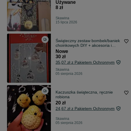
Używane
8 zł
Skawina
15 lipca 2026
Świąteczny zestaw bombek/baniek
choinkowych DIY + akcesoria i
ozdoby
Nowe
30 zł
35,07 zł z Pakietem Ochronnym
Skawina
05 sierpnia 2026
Kaczuszka świąteczna, ręcznie
robiona
20 zł
24,67 zł z Pakietem Ochronnym
Skawina
05 sierpnia 2026