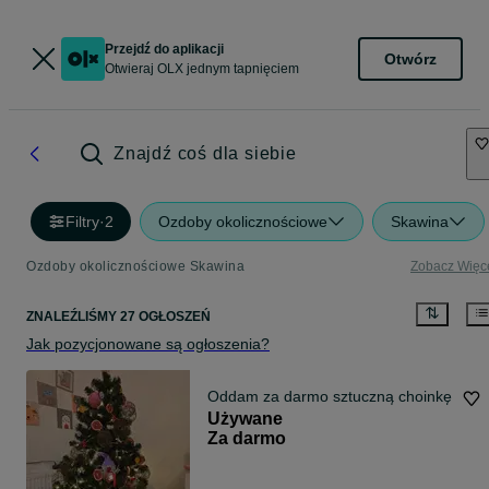
Przejdź do aplikacji
Otwórz
Otwieraj OLX jednym tapnięciem
Znajdź coś dla siebie
Filtry
·
2
Ozdoby okolicznościowe
Skawina
Ozdoby okolicznościowe Skawina
Zobacz Więc
ZNALEŹLIŚMY 27 OGŁOSZEŃ
Jak pozycjonowane są ogłoszenia?
Oddam za darmo sztuczną choinkę
Używane
Za darmo