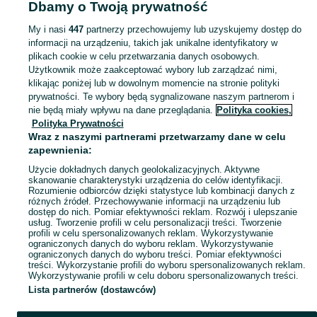
Dbamy o Twoją prywatność
Ozdoby okolicznościowe - Małopolskie
Ozdoby okolicznościowe - Skawina
My i nasi
447
partnerzy przechowujemy lub uzyskujemy dostęp do
informacji na urządzeniu, takich jak unikalne identyfikatory w
KATEGORIA
plikach cookie w celu przetwarzania danych osobowych.
Użytkownik może zaakceptować wybory lub zarządzać nimi,
Zobacz Więc
Sprzedaż ozdób okolicznościowych Skawina ▶️ Szeroki wybór kolorów i kształtów ✅ Nowe i używane w atrakcyjnych cenach ☝ Sprawdź oferty na OLX.pl!
klikając poniżej lub w dowolnym momencie na stronie polityki
prywatności. Te wybory będą sygnalizowane naszym partnerom i
nie będą miały wpływu na dane przeglądania.
Polityka cookies,
Mapa kategorii
Polityka Prywatności
Mapa miejscowości
Wraz z naszymi partnerami przetwarzamy dane w celu
zapewnienia:
Mapa ministron
Użycie dokładnych danych geolokalizacyjnych. Aktywne
Popularne wyszukiwania
skanowanie charakterystyki urządzenia do celów identyfikacji.
Rozumienie odbiorców dzięki statystyce lub kombinacji danych z
różnych źródeł. Przechowywanie informacji na urządzeniu lub
dostęp do nich. Pomiar efektywności reklam. Rozwój i ulepszanie
usług. Tworzenie profili w celu personalizacji treści. Tworzenie
profili w celu spersonalizowanych reklam. Wykorzystywanie
ograniczonych danych do wyboru reklam. Wykorzystywanie
ograniczonych danych do wyboru treści. Pomiar efektywności
treści. Wykorzystanie profili do wyboru spersonalizowanych reklam.
Wykorzystywanie profili w celu doboru spersonalizowanych treści.
Lista partnerów (dostawców)